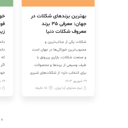
بهترین برندهای شکلات در
جهان: معرفی 35 برند
فوق
معروف شکلات دنیا
زیب
شکلات یکی از جذاب‌ترین و
دانه
محبوب‌ترین خوراکی‌ها در جهان است
دانه
و صنعت شکلات، بازاری پررونق با
که 
طیف وسیعی از برندها و محصولات
اگر
برای انتخاب دارد؛ از شکلات‌های شیری
خوش
کلاسیک گرفته تا ترافل‌های لوکس و
برای
29 شهریور 1403
26 شهریور 1403
تیم محتوای آرنا ویژن
15
شکلات‌های دست‌ساز. برندهای
دقیقه
ت
از 
معروف شکلات دنیا آنقدر زیاد هستند
بودن
که احتمالا نام خیلی از آنها به گوشتان
برد 
نخورده است. با این […]
« 