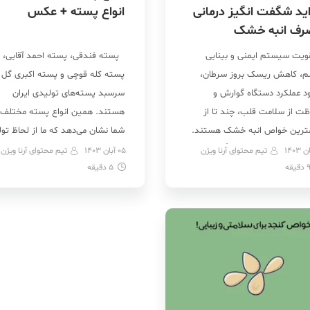
ید شگفت انگیز درمانی
انواع پسته + عکس
رف انبه خشک
یت سیستم ایمنی و بینایی
پسته فندقی، پسته احمد آقایی،
، کاهش ریسک بروز سرطان،
پسته کله قوچی و پسته اکبری گل
ود عملکرد دستگاه گوارش و
سرسبد پسته‌های تولیدی ایران
ظت از سلامت قلب، چند تا از
هستند. همین انواع پسته مختلف 
ترین خواص انبه خشک هستند.
شما نشان می‌دهد که ما از لحاظ تول
راین، اگر شما انبه یا کلاً میوه‌های
آجیل‌ها یک سر و گردن از بقیه بالات
تیم محتوای آرنا ویژن
05 آبان 1403
تیم محتوای آرنا ویژن
دقیقه
 را دوست دارید، پس خبر خوبی
5
دقیقه
هستیم! همچنین، شهرهای مختلف
تان داریم! به جز اینکه انبه خشک
ایران هم پسته‌های تولیدی خودشا
میان وعده خوب و سالم […]
را دارند. برای مثال، پسته قزوینی،
پسته […]