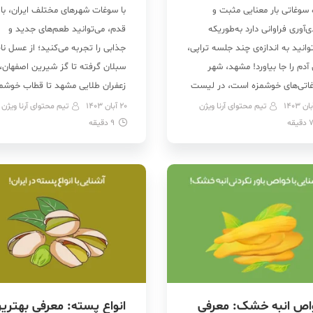
 سوغاتی بار معنایی مثبت و
با سوغات شهرهای مختلف ایران، با 
‌آوری فراوانی دارد به‌طوریکه
قدم، می‌توانید طعم‌های جدید و
وانید به اندازه‌ی چند جلسه تراپی،
جذابی را تجربه می‌کنید؛ از عسل نا
آدم را جا بیاورد! مشهد، شهر
سبلان گرفته تا گز شیرین اصفهان، 
اتی‌های خوشمزه است، در لیست
زعفران طلایی مشهد تا قطاب خوشم
ات شهر مشهد خوش‌رنگ و
یزد. ایران، سرزمینی پر از رنگ، عطر
تیم محتوای آرنا ویژن
20 آبان 1403
تیم محتوای آرنا ویژن
دقیقه
‌ترین چاشنی‌های دنیا از زعفران و
9
دقیقه
طعم‌های بی‌نظیر است. شنیدن نام
یه هفت قلم گرفته تا تنقلات
شهرهایی مثل کرمان، تبریز و مشهد
وع و خاص مثل انواع خشکبار و
بلافاصله شما را به […]
ی مشهدی، نقل […]
اص انبه خشک: معرفی
انواع پسته: معرفی بهتری