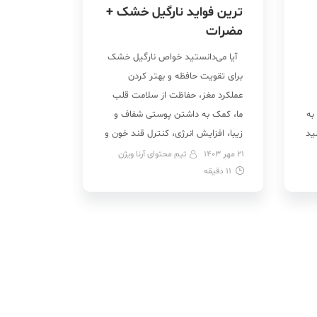
ترین فواید نارگیل خشک +
مضرات
آیا می‌دانستید خواص نارگیل خشک
برای تقویت حافظه و بهتر کردن
عملکرد مغز، حفاظت از سلامت قلب
به
ما، کمک به داشتن پوستی شفاف و
ید
زیبا، افزایش انرژی، کنترل قند خون و
ر
… خوب است؟ بله. همینطور است! ما
21 مهر 1403
تیم محتوای آرنا ویژن
11
دقیقه
برای سلامت خودمان نیاز به قرص و
ن
دارو نداریم! همین میوه‌هایی که
روزانه آنها را می‌خوریم […]