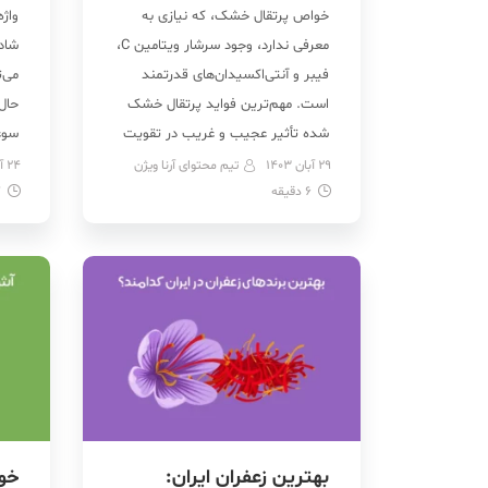
خواص پرتقال خشک، که نیازی به
واژه
معرفی ندارد، وجود سرشار ویتامین C،
شادی
فیبر و آنتی‌اکسیدان‌های قدرتمند
می‌ت
است. مهم‌ترین فواید پرتقال خشک
حال 
شده تأثیر عجیب و غریب در تقویت
سوغ
سیستم ایمنی و جوانسازی پوست
سوغ
29 آبان 1403
تیم محتوای آرنا ویژن
24 آبان 1403
6
دقیقه
است. همچنین، فیبر موجود در پرتقال
7
لعاب
خشک برای سلامت دستگاه گوارش
ادو
مفید، کمک در رژیم غذایی و تناسب
متن
اندام جایگاه ویژه‌ای دارد. […]
ترش
بهترین زعفران ایران:
خو