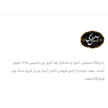
به پایگاه محتوایی آجیل و خشکبار رضا آجیل چی تاسیس 1295 خوش
آمدید. جهت بازدید از آجیل فروشی آنلاین آجیل چی از طریق لینک وارد
فروشگاه شوید.