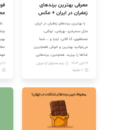
معرفی بهترین برندهای
فوا
زعفران در ایران + عکس
مص
با بهترین برندهای زعفران در ایران
تقو
مثل سحرخیز، بهرامن، توکلی،
چشم
مصطفوی، آنا قائن، ایلیا و … شما
بهب
می‌توانید بهترین و خوش طعم‌ترین
حفا
غذاها را بپزید. همچنین، برندهایی
مهم
مثل مجتهدی، عاقله، دیبا، شاهسوند،
بناب
12 آبان 1403
تیم محتوای آرنا ویژن
11 آبان 1403
6
دقیقه
بهرنگ، نوین زعفران و مهر آیین هم
9
خشک
بهترین زعفران ایران را تولید می‌کنند.
برای
بنابراین، اگر خودتان عاشق اضافه
یک 
کردن زعفران در غذا […]