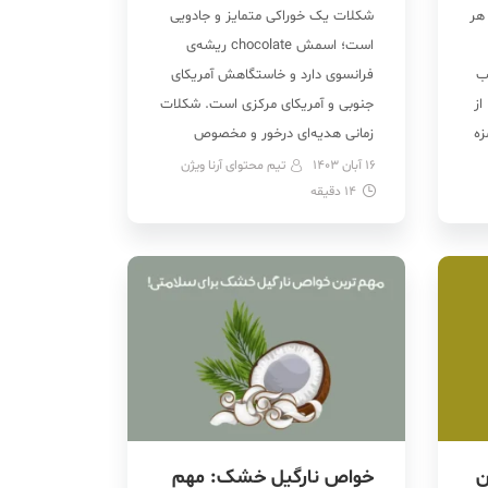
هر
شکلات یک خوراکی متمایز و جادویی
است؛ اسمش chocolate ریشه‌ی
ب
فرانسوی دارد و خاستگاهش آمریکای
از
جنوبی و آمریکای مرکزی است. شکلات
زه
زمانی هدیه‌ای درخور و مخصوص
 و
پادشاهان بوده و مردان بزرگی مثل
16 آبان 1403
تیم محتوای آرنا ویژن
14
دقیقه
کریستف کلمب را هم مجذوب
،
خودش کرده! امروزه تنوع زیادی از
شکلات وجود دارد. از انواع شکلات می
توان به شکلات تلخ، شیری، […]
ن
خواص نارگیل خشک: مهم