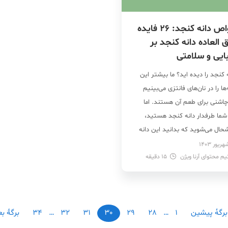
خواص دانه کنجد: 26 فایده
 العاده دانه کنجد بر
ایی و سلامتی
 کنجد را دیده اید؟ ما بیشتر این
‌ها را در نان‌های فانتزی می‌بینیم
چاشنی برای طعم آن هستند. اما
 شما طرفدار دانه کنجد هستید،
حال می‌شوید که بدانید این دانه
 بدنتان فایده‌های زیادی هم دارد!
یم محتوای آرنا ویژن
15
خواص کنجد می‌توان به سرشار
دقیقه
 از مواد غذایی و ویتامین‌ها نام
که به سلامت […]
برگه‌ٔ پیشین
1
…
28
29
30
31
32
…
34
برگهٔ ب