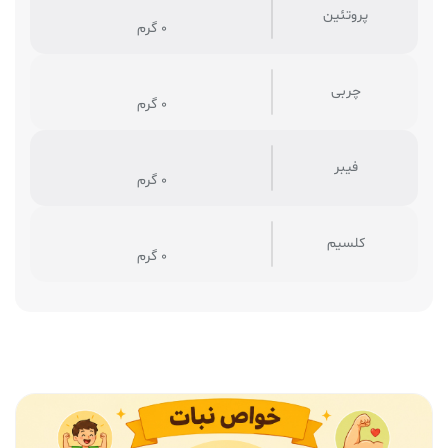
پروتئین
0 گرم
چربی
0 گرم
فیبر
0 گرم
کلسیم
0 گرم