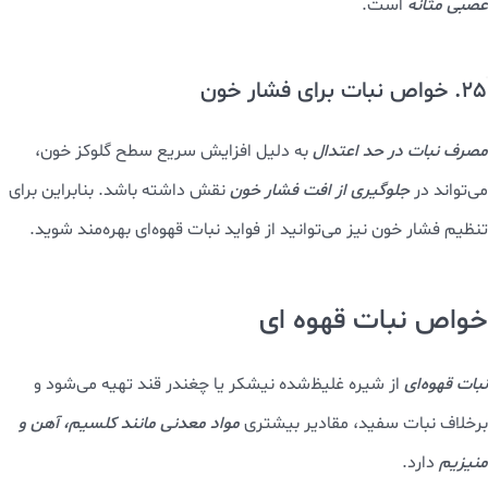
23. کمک به بهبود عفونت های دهانی از فواید نبات
از دیگر عجایب خواص نبات سفید
ایجاد لایه محافظ روی لثه و دندان‌ها
برای تسکین درد و التهاب
ناشی از آفت یا زخم‌های دهانی
است. مکیدن
تکه‌ای نبات همراه با
دمنوش‌های ضدباکتری مانند مریم‌گلی
می‌تواند رشد
میکروب‌ها را کاهش دهد.
24. نبات و درمان تکرر ادرار
از دیگر خواص نبات می‌توان به قابلیت آن در
بهبود سلامت کلیه‌ها
اشاره
کرد. مکانیسم احتمالی این اثر،
افزایش سطح قند خون و کاهش تحریک
عصبی مثانه
است.