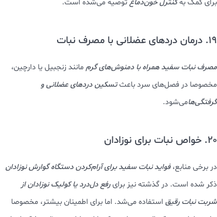
17. خواص نبات برای تقویت بینایی
قندهای طبیعی تصفیه‌نشده
حاوی
ریزمقدارهایی از مواد معدنی مانند
آهن و منگنز
هستند که در
سلامت عروق شبکیه
تاثیرگذارند. در کنار
رژیم غذایی متعادل،
خواص نبات قهوه‌ ای
می‌تواند به
حفظ سلامت
عمومی چشم‌ها
کمک کند.
18. جلوگیری از خون دماغ شدن و توقف خونریزی از
فواید نبات
در طب سنتی ایرانی،
حل‌کردن نبات در آب سرد یا مکیدن تکه‌ای از آن
برای کمک به
کنترل خون‌دماغ
توصیه می‌شده است.