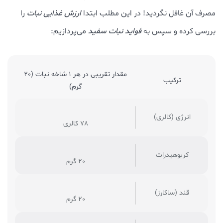
مصرف آن غافل نگردید! در این مطلب ابتدا
ارزش غذایی نبات
را
بررسی کرده و سپس به
فواید نبات سفید
می‌پردازیم:
مقدار تقریبی در هر 1 شاخه نبات (20
ترکیب
گرم)
انرژی (کالری)
78 کالری
کربوهیدرات
20 گرم
قند (ساکارز)
20 گرم