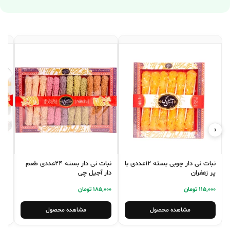
‹
›
نبات نی دار چوبی بسته 12عددی با
نبات نی دار بسته 24عددی طعم
نبا
پر زعفران
دار آجیل چی
کیل
115,000 تومان
185,000 تومان
5,000
مشاهده محصول
مشاهده محصول