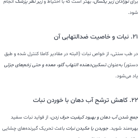
19. درمان دردهای عضلانی با مصرف نبات
مصرف نبات سفید همراه با دمنوش‌های گرم
مانند زنجبیل یا دارچین،
مخصوصا در فصل‌های سرد باعث
تسکین دردهای عضلانی و
گرفتگی‌ها
می‌شود.
20. خواص نبات برای نوزادان
در برخی منابع،
فواید نبات سفید برای آرام‌کردن دستگاه گوارش نوزادان
ذکر شده است. در گذشته نیز برای
رفع
دل‌درد یا کولیک نوزادان از
شربت نبات رقیق
استفاده می‌شد. اما برای اطمینان بیشتر، مخصوصا
برای
نوزادان زیر یکسال
، بهتر است که با احتیاط و
زیر نظر پزشک
انجام