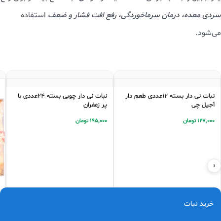
خواص نبات داغ با زنجبیل
خواص نبات زنجبیل
شامل
تقویت سیستم ایمنی، بهبود هضم،
رفع خستگی و دردهای پریودی
است.
فواید نبات داغ با زنجبیل
در طب سنتی بسیار برجسته است و تحقیقات
جدید نیز
اثرات ضدباکتریایی و ضدالتهابی
آن را تأیید کرده‌اند. این
نوشیدنی گرم با
تقویت سیستم ایمنی و کاهش التهاب
برای
درمان
سرماخوردگی، رفع حالت تهوع، بهبود گردش خون و دردهای پریودی
خرید نبات
بسیار مؤثر است.