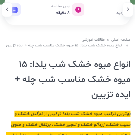
بازدید
زمان مطالعه
تاری
426 بازدید
8
دقیقه
14 آبان 1404
صفحه اصلی
»
مقالات آموزشی
» انواع میوه خشک شب یلدا: 15 میوه خشک مناسب شب چله + ایده‌ تزیین
انواع میوه خشک شب یلدا: 15
میوه خشک مناسب شب چله +
ایده‌ تزیین
بهترین ترکیب میوه خشک شب یلدا
ترکیبی از
نارگیل خشک و
سیب خشک، زردآلو خشک و انجیر خشک
،
پرتقال خشک و هلوی