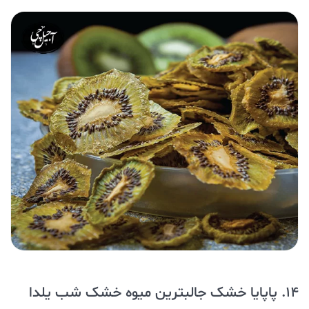
14. پاپایا خشک جالبترین میوه خشک شب یلدا