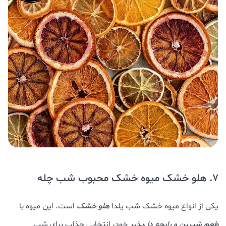
7. هلو خشک میوه خشک محبوب شب چله
یکی از انواع میوه خشک شب یلدا
هلو خشک
است. این میوه با
طعم شیرین و رایحه دل‌پذیر
خود، انتخابی جذاب برای شب