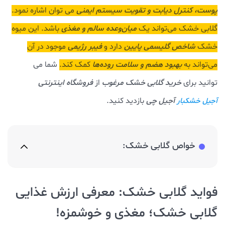
پوست، کنترل دیابت و تقویت سیستم ایمنی
می توان اشاره نمود.
گلابی خشک می‌تواند یک
میان‌وعده سالم و مغذی
باشد. این میوه
خشک
شاخص گلیسمی پایین
دارد و
فیبر رژیمی
موجود در آن
می‌تواند به
بهبود هضم و سلامت روده‌ها
کمک کند.
شما می
توانید برای
خرید گلابی خشک مرغوب
از
فروشگاه اینترنتی
آجیل چی
بازدید کنید.
آجیل خشکبار
خواص گلابی خشک:
فواید گلابی خشک: معرفی ارزش غذایی
گلابی خشک؛ مغذی و خوشمزه!