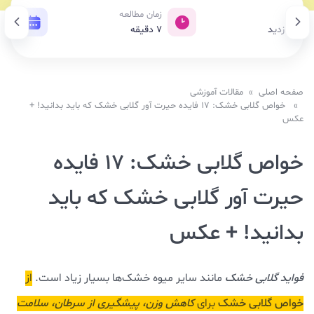
ازدید
زمان مطالعه
تاری
1,02 بازدید
7
دقیقه
13 آذر 1403
صفحه اصلی
»
مقالات آموزشی
» خواص گلابی خشک: 17 فایده حیرت آور گلابی خشک که باید بدانید! +
عکس
خواص گلابی خشک: 17 فایده
حیرت آور گلابی خشک که باید
بدانید! + عکس
فواید گلابی خشک
مانند سایر میوه خشک‌ها بسیار زیاد است.
از
خواص گلابی خشک
برای
کاهش وزن، پیشگیری از سرطان، سلامت