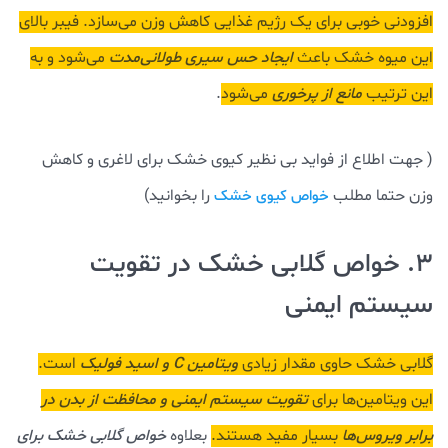
افزودنی خوبی برای یک رژیم غذایی کاهش وزن می‌سازد. فیبر بالای
این میوه خشک باعث
ایجاد حس سیری طولانی‌مدت
می‌شود و به
این ترتیب
مانع از پرخوری
می‌شود
.
( جهت اطلاع از فواید بی نظیر کیوی خشک برای لاغری و کاهش
وزن حتما مطلب
را بخوانید)
خواص کیوی خشک
3. خواص گلابی خشک در تقویت
سیستم ایمنی
گلابی خشک حاوی مقدار زیادی
ویتامین C و اسید فولیک
است.
این ویتامین‌ها برای
تقویت سیستم ایمنی و محافظت از بدن در
برابر ویروس‌ها
بسیار مفید هستند.
بعلاوه
خواص گلابی خشک برای