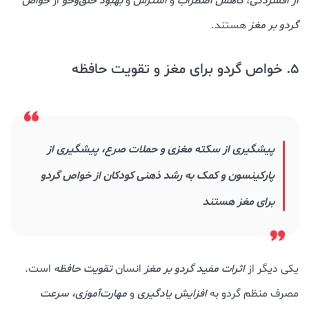
از افسردگی
،
کاهش اضطراب
و
استرس
و
بهبود خلق‌وخو
از
خواص
گردو بر مغز
هستند.
5. خواص گردو برای مغز و تقویت حافظه
پیشگیری از سکته مغزی و حملات صرع، پیشگیری از
پارکینسون و کمک به رشد ذهنی کودکان از خواص گردو
برای مغز هستند
یکی دیگر از
اثرات مفید گردو بر مغز
انسان
تقویت حافظه
است.
مصرف منظم گردو به
افزایش یادگیری
و
مهارت‌آموزی،
سرعت