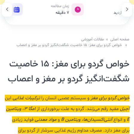
ازدید
زمان مطالعه
تاریخ 
2,4 بازدید
7
دقیقه
14 اسفند 1403
صفحه اصلی
»
مقالات آموزشی
» خواص گردو برای مغز: 15 خاصیت شگفت‌انگیز گردو بر مغز و اعصاب
خواص گردو برای مغز: 15 خاصیت
شگفت‌انگیز گردو بر مغز و اعصاب
خواص گردو برای مغز
و سیستم عصبی انسان را
ترکیبات غذایی
این
آجیل
مفید رقم می‌زنند. گردو به علت برخورداری از
امگا 3
،
ویتامین
E
و انواع
آنتی‌اکسیدان‌ها
،
ویتامین B
و
مواد معدنی
فواید زیادی
برای مغز دارد. مصرف مداوم رژیم غذایی سرشار از گردو برای