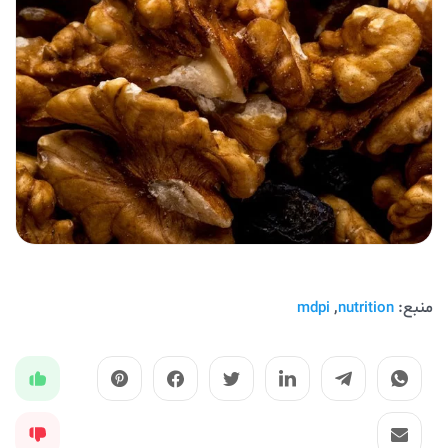
منبع:
,
mdpi
nutrition