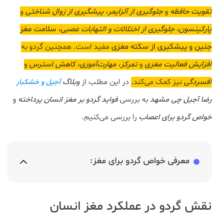
تقویت حافظه
و
جلوگیری از آلزایمر
،
پیشگیری از زوال شناختی
و
پارکینسون، جلوگیری از اختلالات و التهابات عصبی،
سلامت مغز
جنین و پیشکیری از سکته مغزی
مفید است. همچنین گردو به
افزایش فعالیت مغزی
و
تمرکز
،
مهارت‌آموزی،
کاهش استرس
و
افسردگی
نیز کمک می‌کند.
در این مطلب از
وبلاگ
آجیل و خشکبار
رضا آجیل چی
مشهد
به بررسی
فواید گردو بر مغز انسان پرداخته
و
خواص گردو برای اعصاب
را بررسی می‌کنیم.
معرفی خواص گردو برای مغز:
نقش گردو در عملکرد مغز انسان