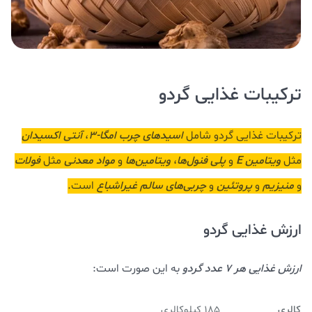
ترکیبات غذایی گردو
ترکیبات غذایی گردو شامل
اسیدهای چرب امگا-3
،
آنتی اکسیدان
مثل
ویتامین E
و
پلی فنول‌ها
،
ویتامین‌ها
و
مواد معدنی
مثل
فولات
و
منیزیم
و
پروتئین
و
چربی‌های
سالم غیراشباع
است.
ارزش غذایی گردو
ارزش غذایی هر 7 عدد گردو
به این صورت است:
کالری
185 کیلوکالری