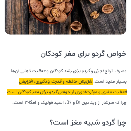
خواص گردو برای مغز کودکان
مصرف انواع
آجیل
و
گردو برای رشد کودکان
و
فعالیت ذهنی
آن‌ها
بسیار مفید است.
افزایش حافظه
و
قدرت یادگیری
،
افزایش
فعالیت مغزی
و
مهارت‌آموزی
از
خواص گردو برای مغز کودکان
است
چرا که سرشار از ویتامین B1 و B6، اسید فولیک و امگا-3 است.
چرا گردو شبیه مغز است؟