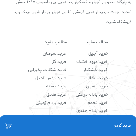
به پایگاه محتوایی آجیل و خشکبار رضا آجیل چی تاسیس 1295 خوش
آمدید. جهت بازدید از آجیل فروشی آنلاین آجیل چی از طریق لینک وارد
فروشگاه شوید.
مطالب مفید
مطالب مفید
خرید آجیل
خرید سوهان
خرید میوه خشک
خرید گز
خرید خشکبار
خرید شکلات پذیرایی
خرید شکلات
خرید باکس آجیل
خرید زعفران
خرید پسته
خرید بادام درختی
خرید فندق
خرید تخمه
خرید بادام زمینی
خرید بادام هندی
خرید گردو
سئو و تولید محتوا توسط شرکت آرنا ویژن