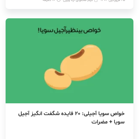
خواص سویا آجیلی: 20 فایده شگفت انگیز آجیل
سویا + مضرات