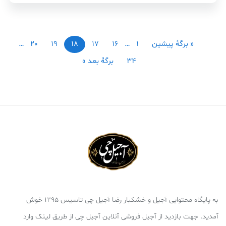
« برگه‌ٔ پیشین
1
…
16
17
18
19
20
…
34
برگهٔ بعد »
به پایگاه محتوایی آجیل و خشکبار رضا آجیل چی تاسیس 1295 خوش
آمدید. جهت بازدید از آجیل فروشی آنلاین آجیل چی از طریق لینک وارد