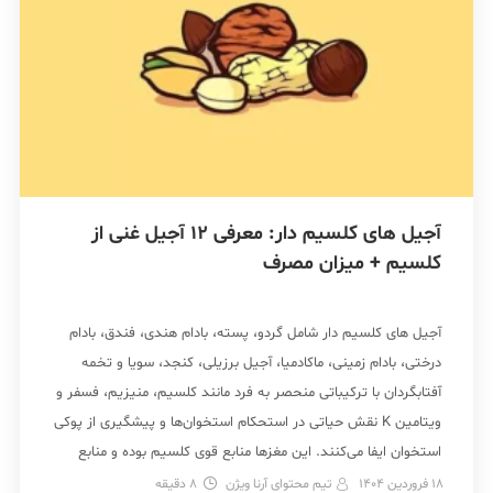
آجیل های کلسیم دار: معرفی 12 آجیل غنی از
کلسیم + میزان مصرف
آجیل‌ های کلسیم‌ دار شامل گردو، پسته، بادام هندی، فندق، بادام
درختی، بادام زمینی، ماکادمیا، آجیل برزیلی، کنجد، سویا و تخمه
آفتابگردان با ترکیباتی منحصر به فرد مانند کلسیم، منیزیم، فسفر و
ویتامین K نقش حیاتی در استحکام استخوان‌ها و پیشگیری از پوکی
استخوان ایفا می‌کنند. این مغزها منابع قوی کلسیم بوده و منابع
غذایی ایده‌آلی […]
18 فروردین 1404
تیم محتوای آرنا ویژن
8
دقیقه