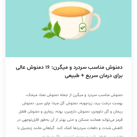
دمنوش مناسب سردرد و میگرن: 16 دمنوش عالی
برای درمان سریع + طبیعی
دمنوش مناسب سردرد و میگرن از جمله دمنوش نعنا، میخک،
پوست درخت بید، زردچوبه، دمنوش گل مینا، چای سبز، دمنوش
ریحان و گل داوودی، دمنوش دارچین، پونه، رزماری و دمنوش فلفل
قرمز می‌تواند همانند مسکن و حتی بهتر از آن به‌طور قابل‌توجهی در
کاهش شدت و دفعات سردردها کمک کند. گیاهانی مانند زنجبیل با
خواص […]
25 فروردین 1404
تیم محتوای آرنا ویژن
10
دقیقه