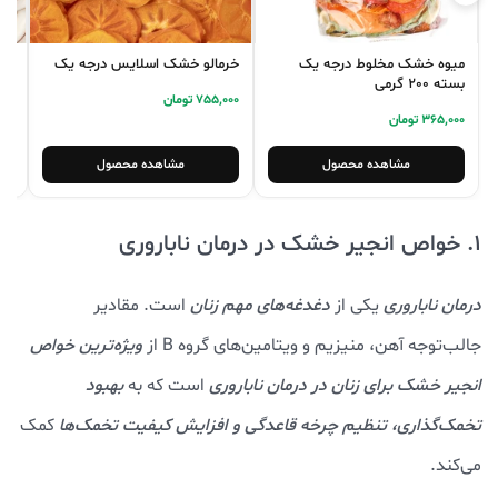
میوه خشک مخلوط درجه یک
خرمالو خشک اسلایس درجه یک
نا
بسته 200 گرمی
755,000 تومان
0,000
365,000 تومان
مشاهده محصول
مشاهده محصول
1. خواص انجیر خشک در درمان ناباروری
درمان ناباروری
یکی از
دغدغه‌های مهم زنان
است. مقادیر
جالب‌توجه آهن، منیزیم و ویتامین‌های گروه B از
ویژه‌ترین خواص
انجیر خشک برای زنان در درمان ناباروری
است که به
بهبود
تخمک‌گذاری، تنظیم چرخه قاعدگی و افزایش کیفیت تخمک‌ها
کمک
می‌کند.