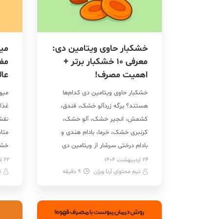
خشکبار حاوی ویتامین دی:
می
معرفی 10 خشکبار برتر +
اهمیت مصرف!
عال
خشکبار حاوی ویتامین دی کدام‌ها
میو
هستند؟ برگه زردآلو خشک، فندق،
غذای
کشمش، انجیر خشک، آلو خشک،
نقش
کرنبری خشک، خرما، بادام هندی و
متا
بادام درختی سرشار از ویتامین دی
خشک
هستند و برای سامتی بدن مفیدند.
سیر
24 اردیبهشت 1404
22 اردیبهشت 1404
تیم محتوای آرنا ویژن
9
دقیقه
اما چرا خوردن آجیل و خشکبار حاوی
ت
عمل
ویتامین D برای ما مهم است؟ و
خشک‌
عوارض کمبود این ویتامین در بدن
فرن
چطور خود را […]
خشک