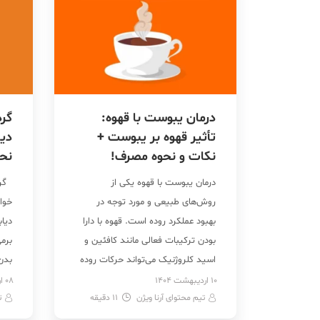
درمان یبوست با قهوه:
گرد
تأثیر قهوه بر یبوست +
دیا
نکات و نحوه مصرف!
نح
درمان یبوست با قهوه یکی از
گرد
روش‌های طبیعی و مورد توجه در
خواص
بهبود عملکرد روده است. قهوه با دارا
دیا
بودن ترکیبات فعالی مانند کافئین و
برم
اسید کلروژنیک می‌تواند حرکات روده
بدن
را تحریک کرده و به دفع منظم کمک
میز
10 اردیبهشت 1404
08 اردیبهشت 1404
تیم محتوای آرنا ویژن
11
دقیقه
کند. تأثیر قهوه بر یبوست به‌ویژه از
ت
کندت
طریق افزایش انقباضات روده بزرگ،
رفتن