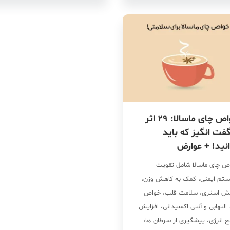
پیشگیری از آترواسکلروز، کاهش
استرس و کنترل قند خون ایفا
می‌کنند. فواید گردو برای […]
خواص چای ماسالا: 29 اثر
ت انگیز که باید
نید! + عوارض
ص چای ماسالا شامل تقویت
تم ایمنی، کمک به کاهش وزن،
ش استری، سلامت قلب، خواص
التهابی و آنتی اکسیدانی، افزایش
 انرژی، پیشگیری از سرطان ها،