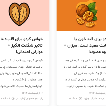
و برای قند خون یا
خواص گردو برای قلب: 10
بت مفید است: میزان +
تاثیر شگفت انگیز +
وه مصرف!
عوارض احتمالی!
و برای قند خون و تنظیم آن چه
خواص گردو برای قلب از نظر علمی ب
ی دارد؟ تاثیر گردو بر قند خون و
ترکیبات فعالی چون اسیدهای چرب
بت از یک طرف به فیبر آن
امگا-3، آنتی‌اکسیدان‌های پلی‌فنولی،
ی‌گردد که مدتی طول می‌کشد تا در
فیبر محلول، ال-آرژنین و
 شکسته شود. به همین ترتیب،
فیتواسترول‌ها نسبت داده می‌شود.
ان جذب قند توسط خون را بسیار
این مواد نقش مهمی در کاهش
06 اردیبهشت 1404
یم محتوای آرنا ویژن
8
ر می‌کند و می‌تواند جلوی بالا
دقیقه
تیم محتوای آرنا ویژن
8
دقیقه
کلسترول LDL، بهبود عملکرد عروق،
 ناگهانی قند خون را […]
کاهش التهاب، تنظیم فشار خون و