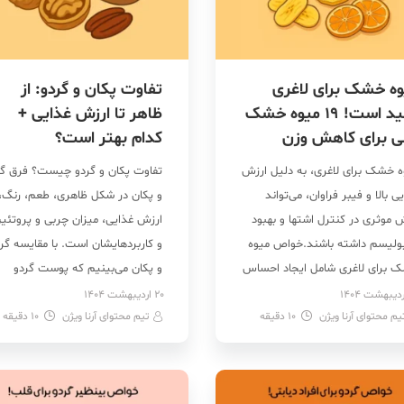
وه خشک برای لاغری
تفاوت پکان و گردو: از
مفید است! 19 میوه خشک
ظاهر تا ارزش غذایی +
ی برای کاهش وزن
کدام بهتر است؟
ه خشک برای لاغری، به دلیل ارزش
تفاوت پکان و گردو چیست؟ فرق گر
ی بالا و فیبر فراوان، می‌تواند
و پکان در شکل ظاهری، طعم، رنگ،
 موثری در کنترل اشتها و بهبود
ارزش غذایی، میزان چربی و پروتئی
بولیسم داشته باشند.خواص میوه
و کاربردهایشان است. با مقایسه گر
 برای لاغری شامل ایجاد احساس
و پکان می‌بینیم که پوست گردو
ی، تأمین انرژی سالم و حمایت از
شیاردار و به رنگ قهوه‌ای روشن ا
20 اردیبهشت 1404
یم محتوای آرنا ویژن
کرد گوارشی است. میوه
10
دقیقه
تیم محتوای آرنا ویژن
10
اما پکان پوست تقریباً صاف و
دقیقه
هایی مانند انجیر، آلو، انگور
تیره‌تری دارد. گردو شکل گرد دارد و
گی، گوجی بری، زردآلو خشک، توت
پکان بیضی‌شکل است. دیگر […]
، بلوبری خشک، […]