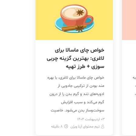
خواص چای ماسالا برای
لاغری: بهترین گزینه چربی
سوزی + طرز تهیه
ه
خواص چای ماسالا برای لاغری، با بهره
مند بودن از ترکیبی جادویی از
ادویه‌های تند و گرم بدن را از درون
گرم می‌کند و سبب افزایش
سوخت‌وساز بدن می‌شود. خاصیت
آنتی‌اکسیدانی، افزایش تعریق، کمک
03 اردیبهشت 1404
تیم محتوای آرنا ویژن
8
به هضم بهتر غذا و افزایش چربی
دقیقه
سوزی، تنظیم قند خون و ایجاد