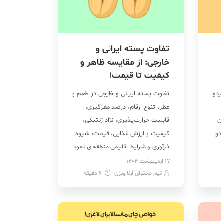
تفاوت پسته ایرانی و
خارجی: از مقایسه ظاهر و
کیفیت تا قیمت!
دو
تفاوت پسته ایرانی و خارجی در طعم و
عطر، تنوع ارقام، درصد مغزگیری،
ن
قابلیت حرارت‌پذیری، نژاد ژنتیکی،
دو
کیفیت و ارزش غذایی، قیمت، شیوه
فرآوری و شرایط اقلیمی منطقه‌ای نمود
ست
پیدا می‌کند. این ویژگی‌ها سبب شده
17 اردیبهشت 1404
تیم محتوای آرنا ویژن
6
دقیقه
که تفاوت پسته ایرانی با خارجی نه
تنها در کیفیت ظاهری بلکه در ساختار
تغذیه‌ای، قیمت و جایگاه جهانی نیز
[…]