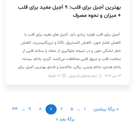
بهترین آجیل برای قلب: 9 آجیل مفید برای قلب
+ میزان و نحوه مصرف
آجیل برای قلب فواید زیادی دارد. آجیل های مفید برای قلب با
کاهش فشار خون، کاهش کلسترول LDL و تری‌گلیسرید، کاهش
خطر لختگی خون و در نتیجه جلوگیری از حمله یا سکته قلبی از
سلامت قلب و عروق قلبی محافظت می‌کنند. گردو، بادام، پسته،
بادام هندی، بادام زمینی، پکان، ماکادمیا و فندق بهترین آجیل برای
[…]
03 دی 1404
تیم محتوای آرنا ویژن
12
دقیقه
« برگه‌ٔ پیشین
1
…
5
6
7
8
9
…
34
برگهٔ بعد »