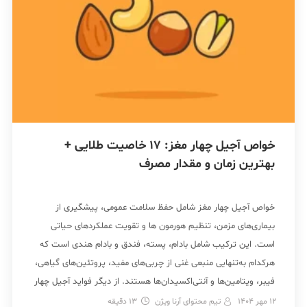
خواص آجیل چهار مغز: 17 خاصیت طلایی +
بهترین زمان و مقدار مصرف
خواص آجیل چهار مغز شامل حفظ سلامت عمومی، پیشگیری از
بیماری‌های مزمن، تنظیم هورمون ها و تقویت عملکردهای حیاتی
است. این ترکیب شامل بادام، پسته، فندق و بادام هندی است که
هرکدام به‌تنهایی منبعی غنی از چربی‌های مفید، پروتئین‌های گیاهی،
فیبر، ویتامین‌ها و آنتی‌اکسیدان‌ها هستند. از دیگر فواید آجیل چهار
مغز، بهبود سلامت قلب و مغز، […]
12 مهر 1404
تیم محتوای آرنا ویژن
13
دقیقه