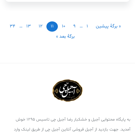
« برگه‌ٔ پیشین
1
…
9
10
11
12
13
…
34
برگهٔ بعد »
به پایگاه محتوایی آجیل و خشکبار رضا آجیل چی تاسیس 1295 خوش
آمدید. جهت بازدید از آجیل فروشی آنلاین آجیل چی از طریق لینک وارد