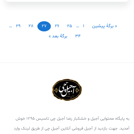
« برگه‌ٔ پیشین
1
…
25
26
27
28
29
…
34
برگهٔ بعد »
به پایگاه محتوایی آجیل و خشکبار رضا آجیل چی تاسیس 1295 خوش
آمدید. جهت بازدید از آجیل فروشی آنلاین آجیل چی از طریق لینک وارد