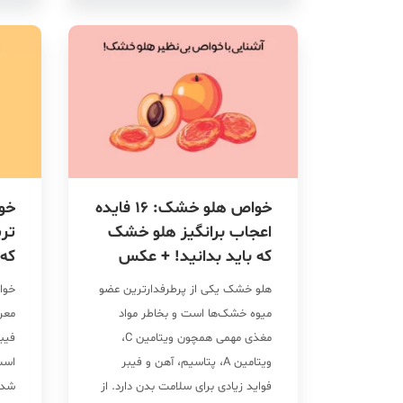
آلو شابلون به […]
الته
خواص هلو خشک: 16 فایده
خو
اعجاب برانگیز هلو خشک
تر
که باید بدانید! + عکس
که 
هلو خشک یکی از پرطرفدارترین عضو
خوا
میوه خشک‌ها است و بخاطر مواد
مغذی مهمی همچون ویتامین C،
فیبر
ویتامین A، پتاسیم، آهن و فیبر
است
فواید زیادی برای سلامت بدن دارد. از
شده