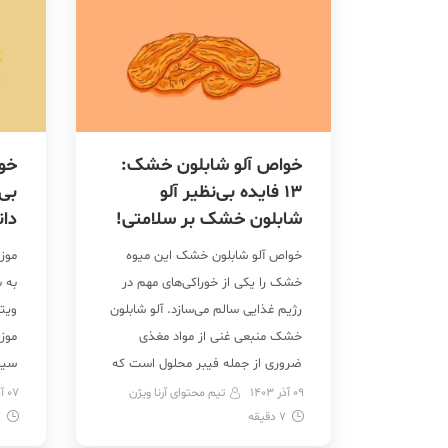
خواص آلو شابلون خشک:
13 فایده بی‌نظیر آلو
بی‌
شابلون خشک بر سلامتی!
دا
خواص آلو شابلون خشک این میوه
موز
خشک را یکی از خوراکی‌های مهم در
به ب
رژیم غذایی سالم می‌سازد. آلو شابلون
خشک منبعی غنی از مواد مغذی
موز
ضروری از جمله فیبر محلول است که
سیس
با کاهش کلسترول خون، کنترل بهتر
اند
09 آذر 1403
تیم محتوای آرنا ویژن
07 آذر 1403
7
دقیقه
قند خون و حفظ سلامت روده مرتبط
7
از 
است. علاوه بر این خواص میوه خشک
بهب