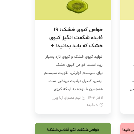
خواص کیوی خشک: 19
فایده شگفت انگیز کیوی
خشک که باید بدانید! +
عکس
فواید کیوی خشک و کیوی تازه بسیار
زیاد است. خواص کیوی خشک
برای سیستم گوارش، تقویت سیستم
،
ایمنی، کنترل دیابیت بی‌نظیر است.
نی
همچنین با توجه به اینکه کیوی
منبعی از ویتامین‌ها است برای سلامت
11 آذر 1403
تیم محتوای آرنا ویژن
ی
8
دقیقه
قلب و سیستم گوارش بسیار مفید
است. این میوه‌ی کوچک و مغذی با
طعم ترش و شیرین، سرشار از
ویتامین‌ها، مواد معدنی […]