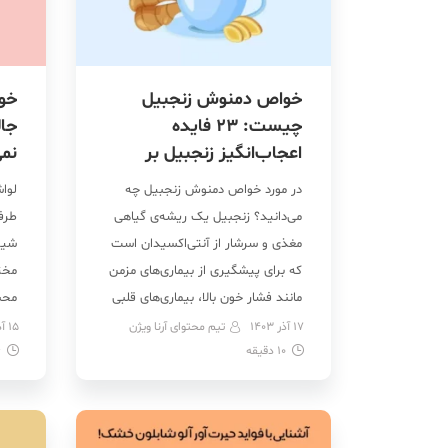
خواص دمنوش زنجبیل
خو
چیست: 23 فایده
جال
اعجاب‌انگیز زنجبیل بر
نم
سلامتی! + طرز تهیه
در مورد خواص دمنوش زنجبیل چه
لوا
می‌دانید؟ زنجبیل یک ریشه‌ی گیاهی
طرف
مغذی و سرشار از آنتی‌اکسیدان است
شیر
که برای پیشگیری از بیماری‌های مزمن
مخت
مانند فشار خون بالا، بیماری‌های قلبی
محب
و ریوی، جلوگیری از پیری زودرس و …
برای
17 آذر 1403
تیم محتوای آرنا ویژن
15 آذر 1403
10
دقیقه
می‌تواند بسیار مفید باشد. از دیگر
6
جمل
فواید دمنوش زنجبیل می‌توان به رفع
برا
حالت تهوع، استفراغ و اسهال، تقویت
برا
[…]