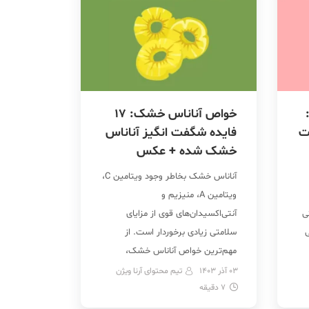
خواص آناناس خشک: 17
ت
فایده شگفت انگیز آناناس
خشک شده + عکس
آناناس خشک بخاطر وجود ویتامین C،
ویتامین A، منیزیم و
ی
آنتی‌اکسیدان‌های قوی از مزایای
سلامتی زیادی برخوردار است. از
مهم‌ترین خواص آناناس خشک،
می‌توان به عنوان منبعی غنی از فیبر،
03 آذر 1403
تیم محتوای آرنا ویژن
ک
7
دقیقه
به بهبود عملکرد گوارشی و کنترل
تقویت
وزن اشاره نمود. همینطور، وجود