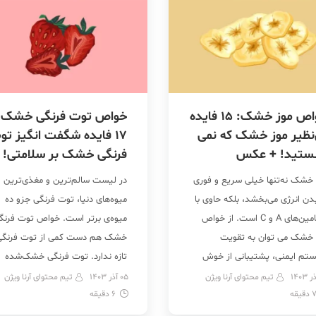
خواص موز خشک: 15 فایده
خواص توت فرنگی خشک:
نظیر موز خشک که نمی
17 فایده شگفت انگیز تو
نستید! + عکس
فرنگی خشک بر سلامتی!
 خشک نه‌تنها خیلی سریع و فوری
در لیست سالم‌ترین و مغذی‌ترین
دن انرژی می‌بخشد، بلکه حاوی با
میوه‌های دنیا، توت فرنگی جزو ده
ویتامین‌های A و C است. از خواص
میوه‌ی برتر است. خواص توت فرنگ
 خشک می توان به تقویت
خشک هم دست کمی از توت فرنگی
تم ایمنی، پشتیبانی از خوش
تازه ندارد. توت فرنگی خشک‌شده
امی و جوان‌سازی پوست بیان نمود.
سرشار از ویتامین‌ها و
تیم محتوای آرنا ویژن
05 آذر 1403
تیم محتوای آرنا ویژن
دقیقه
دیگر فواید موز خشک می‌توان به
6
دقیقه
آنتی‌اکسیدان‌هاست. این میوه خش
ود سلامت قلب و کاهش
با داشتن ویتامین C و فیبر در 