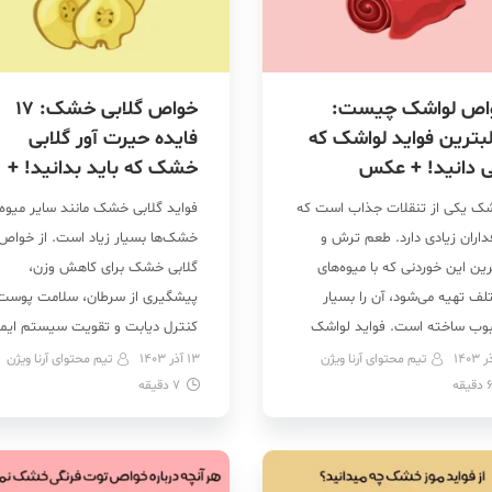
اص لواشک چیست:
خواص گلابی خشک: 17
بترین فواید لواشک که
فایده حیرت آور گلابی
ی دانید! + عکس
خشک که باید بدانید! +
عکس
شک یکی از تنقلات جذاب است که
فواید گلابی خشک مانند سایر میوه
داران زیادی دارد. طعم ترش و
خشک‌ها بسیار زیاد است. از خواص
ین این خوردنی که با میوه‌های
گلابی خشک برای کاهش وزن،
لف تهیه می‌شود، آن را بسیار
پیشگیری از سرطان، سلامت پوست
وب ساخته است. فواید لواشک
کنترل دیابت و تقویت سیستم ایم
 سلامتی بسیار زیاد است که از
می توان اشاره نمود. گلابی خشک
تیم محتوای آرنا ویژن
13 آذر 1403
تیم محتوای آرنا ویژن
دقیقه
ه‌ی آنها می‌توان به خواص لواشک
7
دقیقه
می‌تواند یک میان‌وعده سالم و مغذ
ی کبد، لاغری، درمان یبوست، مفید
باشد. این میوه خشک شاخص
ی بهبود سنگ کلیه و پیشگیری […]
گلیسمی پایین دارد و فیبر رژیمی
موجود در آن می‌تواند […]