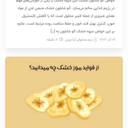
خواص آلو شابلون خشک این میوه خشک را یکی از خوراکی‌های مهم
در رژیم غذایی سالم می‌سازد. آلو شابلون خشک منبعی غنی از مواد
مغذی ضروری از جمله فیبر محلول است که با کاهش کلسترول
خون، کنترل بهتر قند خون و حفظ سلامت روده مرتبط است. علاوه
بر این خواص میوه خشک آلو شابلون به […]
09 آذر 1403
تیم محتوای آرنا ویژن
7
دقیقه