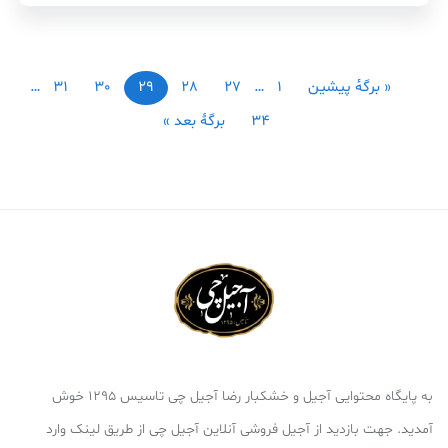
« برگه‌ٔ پیشین
1
…
27
28
29
30
31
…
34
برگهٔ بعد »
به پایگاه محتوایی آجیل و خشکبار رضا آجیل چی تاسیس 1295 خوش
آمدید. جهت بازدید از آجیل فروشی آنلاین آجیل چی از طریق لینک وارد