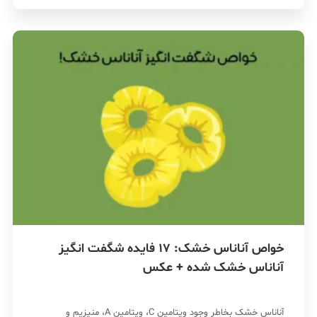
خواص آناناس خشک: 17 فایده شگفت انگیز
آناناس خشک شده + عکس
آناناس خشک بخاطر وجود ویتامین C، ویتامین A، منیزیم و