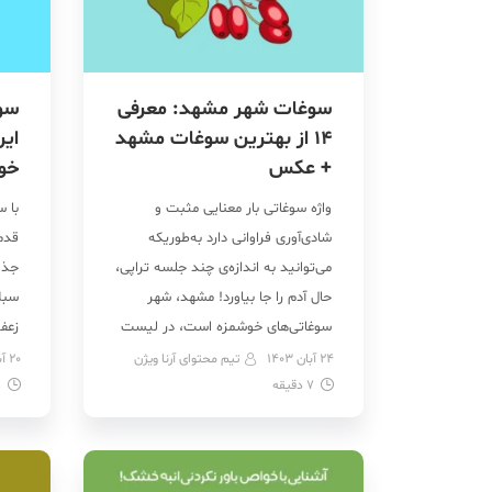
سوغات شهر مشهد: معرفی
سو
14 از بهترین سوغات مشهد
ایر
+ عکس
خور
واژه سوغاتی بار معنایی مثبت و
با 
شادی‌آوری فراوانی دارد به‌طوریکه
قدم
می‌توانید به اندازه‌ی چند جلسه تراپی،
جذاب
حال آدم را جا بیاورد! مشهد، شهر
سبل
سوغاتی‌های خوشمزه است، در لیست
زعف
سوغات شهر مشهد خوش‌رنگ و
یزد.
24 آبان 1403
تیم محتوای آرنا ویژن
20 آبان 1403
7
دقیقه
لعاب‌ترین چاشنی‌های دنیا از زعفران و
9
طعم
ادویه هفت قلم گرفته تا تنقلات
شهر
متنوع و خاص مثل انواع خشکبار و
بلاف
ترشی مشهدی، نقل […]