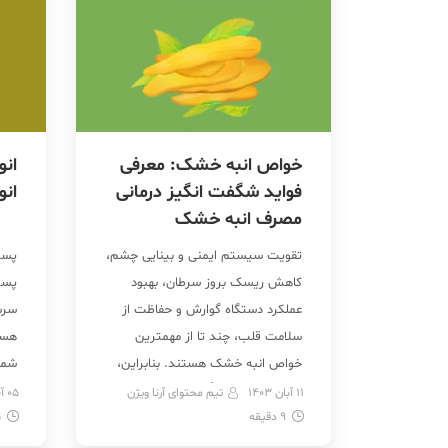
خواص انبه خشک: معرفی
انو
فواید شگفت انگیز درمانی
ان
مصرف انبه خشک
تقویت سیستم ایمنی و بینایی چشم،
پست
کاهش ریسک بروز سرطان، بهبود
پست
عملکرد دستگاه گوارش و حفاظت از
سرس
سلامت قلب، چند تا از مهمترین
هست
خواص انبه خشک هستند. بنابراین،
شما 
اگر شما انبه یا کلاً میوه‌های خشک را
آجیل
11 آبان 1403
تیم محتوای آرنا ویژن
05 آبان 1403
9
دقیقه
دوست دارید، پس خبر خوبی برایتان
5
هست
داریم! به جز اینکه انبه خشک یک
ایر