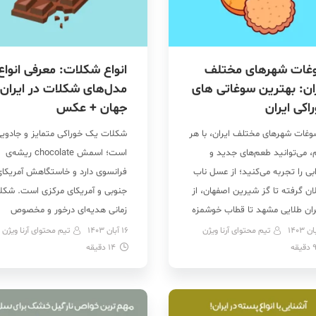
غات شهرهای مختلف
انواع شکلات: معرفی انواع
ان: بهترین سوغاتی های
مدل‌های شکلات در ایران 
اکی ایران
جهان + عکس
سوغات شهرهای مختلف ایران، با هر
شکلات یک خوراکی متمایز و جادوی
، می‌توانید طعم‌های جدید و
است؛ اسمش chocolate ریشه‌ی
ی را تجربه می‌کنید؛ از عسل ناب
فرانسوی دارد و خاستگاهش آمریکا
ان گرفته تا گز شیرین اصفهان، از
جنوبی و آمریکای مرکزی است. شکل
ران طلایی مشهد تا قطاب خوشمزه
زمانی هدیه‌ای درخور و مخصوص
 ایران، سرزمینی پر از رنگ، عطر و
پادشاهان بوده و مردان بزرگی مثل
تیم محتوای آرنا ویژن
16 آبان 1403
تیم محتوای آرنا ویژن
دقیقه
‌های بی‌نظیر است. شنیدن نام
14
دقیقه
کریستف کلمب را هم مجذوب
هایی مثل کرمان، تبریز و مشهد،
خودش کرده! امروزه تنوع زیادی از
اصله شما را به […]
شکلات وجود دارد. از انواع شکلات 
توان به شکلات تلخ، شیری، […]