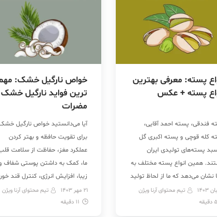
اع پسته: معرفی بهترین
خواص نارگیل خشک: مهم
واع پسته + عکس
ترین فواید نارگیل خشک 
مضرات
ه فندقی، پسته احمد آقایی،
آیا می‌دانستید خواص نارگیل خشک
ه کله قوچی و پسته اکبری گل
برای تقویت حافظه و بهتر کردن
بد پسته‌های تولیدی ایران
عملکرد مغز، حفاظت از سلامت قلب
ند. همین انواع پسته مختلف به
ما، کمک به داشتن پوستی شفاف و
نشان می‌دهد که ما از لحاظ تولید
زیبا، افزایش انرژی، کنترل قند خون
‌ها یک سر و گردن از بقیه بالاتر
… خوب است؟ بله. همینطور است! 
تیم محتوای آرنا ویژن
21 مهر 1403
تیم محتوای آرنا ویژن
دقیقه
یم! همچنین، شهرهای مختلف
11
دقیقه
برای سلامت خودمان نیاز به قرص و
ان هم پسته‌های تولیدی خودشان
دارو نداریم! همین میوه‌هایی که