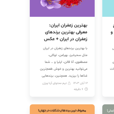
بهترین زعفران ایران:
و
معرفی بهترین برندهای
زعفران در ایران + عکس
ی
با بهترین برندهای زعفران در ایران
مثل سحرخیز، بهرامن، توکلی،
ی
مصطفوی، آنا قائن، ایلیا و … شما
ات
می‌توانید بهترین و خوش طعم‌ترین
غذاها را بپزید. همچنین، برندهایی
مثل مجتهدی، عاقله، دیبا، شاهسوند،
12 آبان 1403
تیم محتوای آرنا ویژن
6
دقیقه
بهرنگ، نوین زعفران و مهر آیین هم
بهترین زعفران ایران را تولید می‌کنند.
می
بنابراین، اگر خودتان عاشق اضافه
کردن زعفران در غذا هستید […]