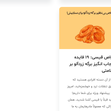
ارند. برای مثال، پسته قزوینی،
روزانه آنها را می‌خوریم سلامت […]
ه خنجری […]
خواص قیسی: 19 فایده
اب انگیز برگه زردآلو بر
امتی
 از آن دسته افرادی هستید که
 تنقلات ترد و خوشمزه‌اید، امروز
یشنهاد ویژه برای شما داریم!
 قبلاً با قیسی آشنا شدید، همان
کی که معمولاً مادرهایمان به ما