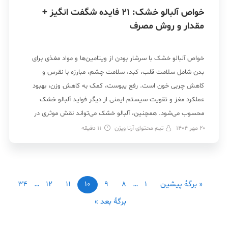
خواص آلبالو خشک: 21 فایده شگفت انگیز +
مقدار و روش مصرف
خواص آلبالو خشک با سرشار بودن از ویتامین‌ها و مواد مغذی برای
بدن شامل سلامت قلب، کبد، سلامت چشم، مبارزه با نقرس و
کاهش چربی خون است. رفع یبوست، کمک به کاهش وزن، بهبود
عملکرد مغز و تقویت سیستم ایمنی از دیگر فواید آلبالو خشک
محسوب می‌شود. همچنین، آلبالو خشک می‌تواند نقش موثری در
کاهش فشار […]
20 مهر 1404
تیم محتوای آرنا ویژن
11
دقیقه
« برگه‌ٔ پیشین
1
…
8
9
10
11
12
…
34
برگهٔ بعد »