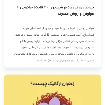
خواص روغن بادام شیرین: 20 فایده جادویی +
عوارض و روش‌ مصرف
خواص روغن بادام شيرين با سرشار بودن از اسیدهای چرب
غیراشباع، آنتی‌اکسیدان‌ها و ویتامین E فوق العاده است و درحفظ
سلامت عمومی بدن نقشی مؤثر ایفا می‌کند. فواید روغن بادام
شيرين برای پوست صورت به دلیل توانایی در آبرسانی عمیق،
بازسازی سلولی و کاهش لکه‌های تیره اهمیت زیادی دارد. همچنین،
خواص روغن بادام شيرين خوراکی شامل […]
26 مهر 1404
تیم محتوای آرنا ویژن
12
دقیقه