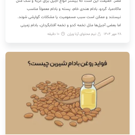
مضر. حقیقت این است که بیشتر انواع آجیل برای گربه و سگ مثل
ماکادمیا، گردو، بادام هندی خام، پسته و بادام معمولاً مناسب
نیستند و ممکن است سبب مسمومیت یا مشکلات گوارشی شوند.
اما بعضی آجیل‌ها مثل تخمه کدو و تخمه آفتابگردان، بادام زمینی
بدون پوست و بادام […]
28 مهر 1404
تیم محتوای آرنا ویژن
10
دقیقه