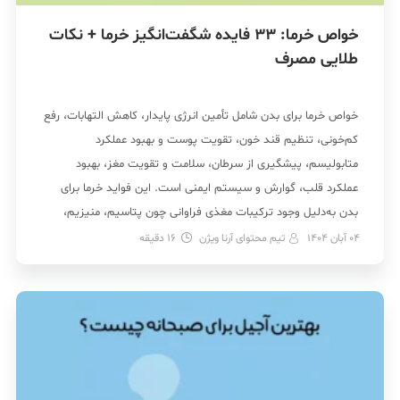
خواص خرما: 33 فایده شگفت‌انگیز خرما + نکات
طلایی مصرف
خواص خرما برای بدن شامل تأمین انرژی پایدار، کاهش التهابات، رفع
کم‌خونی، تنظیم قند خون، تقویت پوست و بهبود عملکرد
متابولیسم، پیشگیری از سرطان، سلامت و تقویت مغز، بهبود
عملکرد قلب، گوارش و سیستم ایمنی است. این فواید خرما برای
بدن به‌دلیل وجود ترکیبات مغذی فراوانی چون پتاسیم، منیزیم،
آهن، فیبر و آنتی‌اکسیدان‌های طبیعی است […]
04 آبان 1404
تیم محتوای آرنا ویژن
16
دقیقه