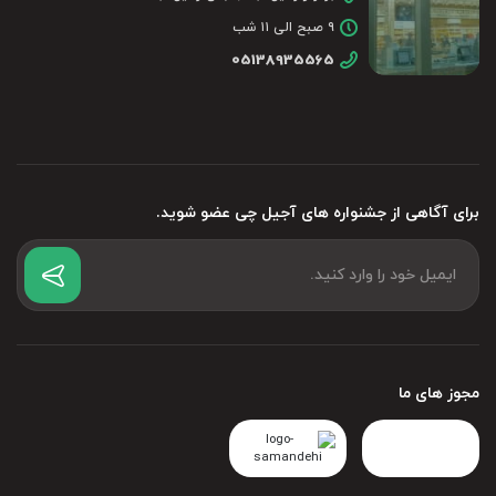
۹ صبح الی ۱۱ شب
05138935565
برای آگاهی از جشنواره های آجیل چی عضو شوید.
مجوز های ما