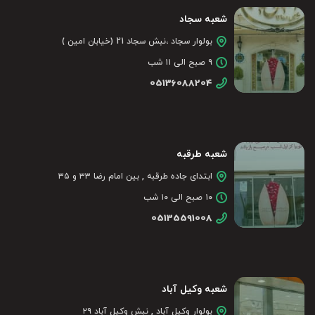
شعبه سجاد
بولوار سجاد ،نبش سجاد 21 (خیابان امین )
۹ صبح الی ۱۱ شب
05136088204
شعبه طرقبه
ابتدای جاده طرقبه , بین امام رضا ۳۳ و ۳۵
۱۰ صبح الی ۱۰ شب
05135591008
شعبه وکیل آباد
بولوار وکیل آباد , نبش وکیل آباد ۲۹