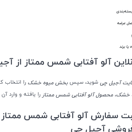
بسته‌بندی
فصل عرضه
 یا برند
لاین آلو آفتابی شمس ممتاز از آج
شوید، سپس
را انتخاب کن
یت آجیل چی
بخش میوه خشک
را یافته و وارد آن 
خشک، محصول آلو آفتابی شمس ممتاز
بت سفارش آلو آفتابی شمس ممتاز ا
روشی آجیل چی