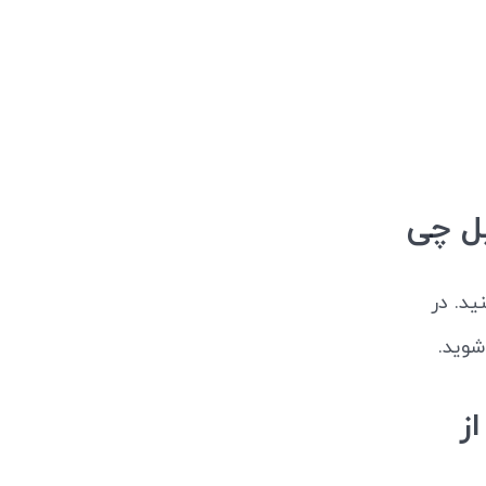
یل چی
ید. در
شوید.
ز