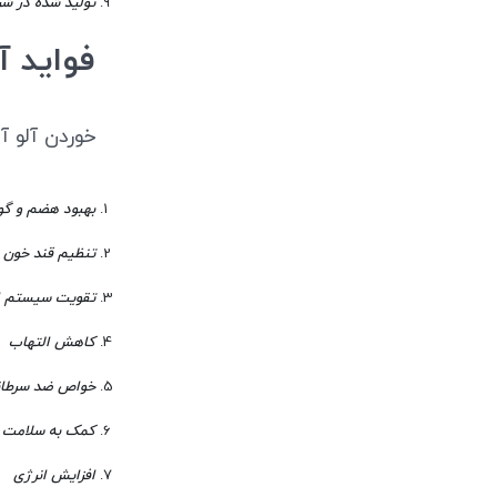
تولید شده در شر
فواید آ
خوردن آلو 
بهبود هضم و گ
تنظیم قند خون
تقویت سیستم ا
کاهش التهاب
خواص ضد سرطان
کمک به سلامت 
افزایش انرژی