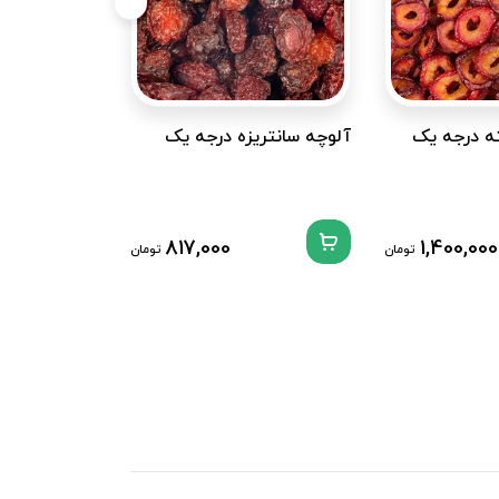
ه درجه یک
آلوچه سانتریزه درجه یک
قیسی زردآلو 
یک
1,400,000
817,000
ناموجود
تومان
تومان