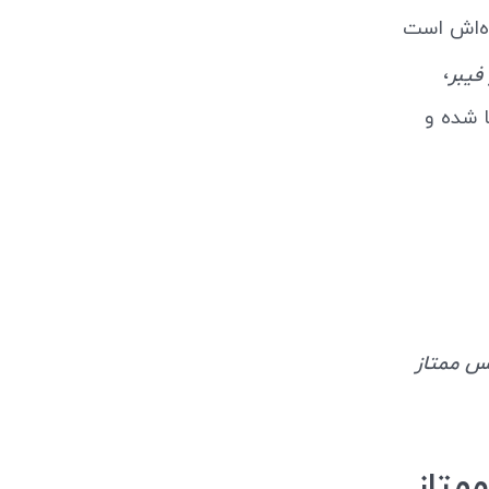
‌اش است
،
فیبر
 شده و
مس ممتاز
متاز