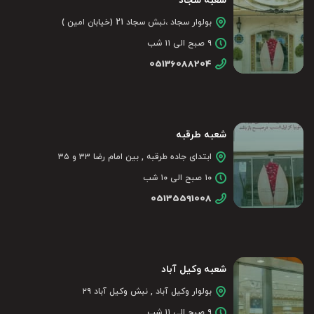
شعبه سجاد
بولوار سجاد ،نبش سجاد 21 (خیابان امین )
۹ صبح الی ۱۱ شب
05136088204
شعبه طرقبه
ابتدای جاده طرقبه , بین امام رضا ۳۳ و ۳۵
۱۰ صبح الی ۱۰ شب
05135591008
شعبه وکیل آباد
بولوار وکیل آباد , نبش وکیل آباد ۲۹
۹ صبح الی ۱۱ شب