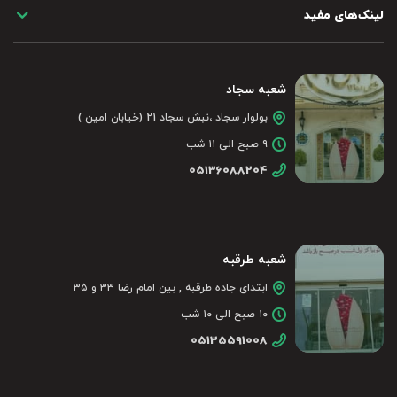
لینک‌های مفید
شعبه سجاد
بولوار سجاد ،نبش سجاد 21 (خیابان امین )
۹ صبح الی ۱۱ شب
05136088204
شعبه طرقبه
ابتدای جاده طرقبه , بین امام رضا ۳۳ و ۳۵
۱۰ صبح الی ۱۰ شب
05135591008