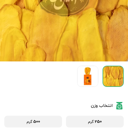
انتخاب وزن
500
250
گرم
گرم