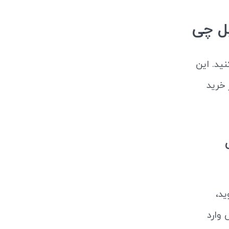
یل چی
ید. این
 خرید
د،
 وارد