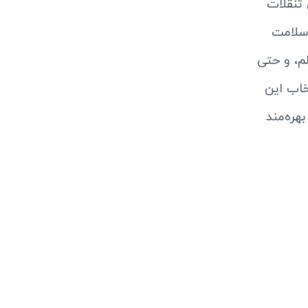
تنقلات
 سلامت
لم، و حتی
خاب این
هره‌مند