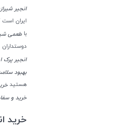
انجیر شیراز
ایران است 
با
طعمی شی
دوستداران 
انجیر پرک اع
بهبود سلام
هستید
خرید
خرید و سفار
خرید ان