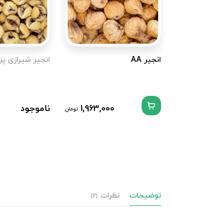
انجیر AA
انجیر شیرازی پ
1,963,000
ناموجود
تومان
توضیحات
نظرات
(2)