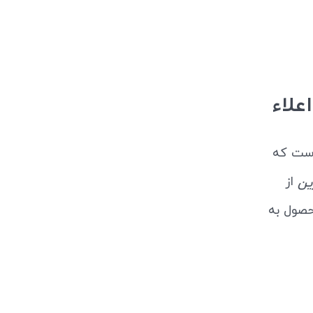
علاء
 است که
از
ین
حصول به