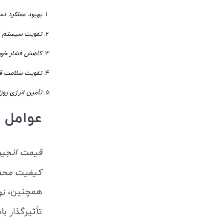
بهبود عملکرد د
تقویت سیستم ا
کاهش فشار خو
تقویت سلامت ق
تأمین انرژی روزا
عوامل م
قیمت انجیر 
کیفیت محصو
همچنین،
نو
تأثیرگذار با