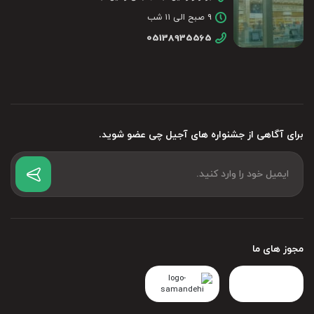
۹ صبح الی ۱۱ شب
05138935565
برای آگاهی از جشنواره های آجیل چی عضو شوید.
مجوز های ما