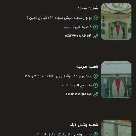
شعبه سجاد
بولوار سجاد ،نبش سجاد 21 (خیابان امین )
۹ صبح الی ۱۱ شب
05136088204
شعبه طرقبه
ابتدای جاده طرقبه , بین امام رضا ۳۳ و ۳۵
۱۰ صبح الی ۱۰ شب
05135591008
شعبه وکیل آباد
بولوار وکیل آباد , نبش وکیل آباد ۲۹