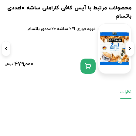
محصولات مرتبط با آیس کافی کاراملی ساشه 10عددی
باتسام
قهوه فوری 1*2 ساشه 20عددی باتسام
479,000
تومان
نظرات