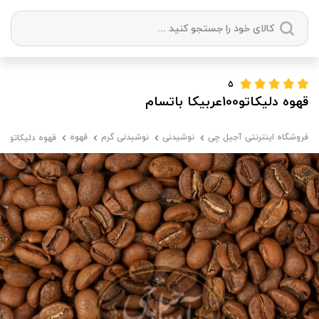
دسته بندی ها
5
قهوه دلیکاتو100عربیکا باتسام
آجیل
میوه خشک
زعفران
خشکبار
فروشگاه اینترنتی آجیل چی
نوشیدنی
نوشیدنی گرم
قهوه
قهوه دلیکاتو100عربیکا باتسام