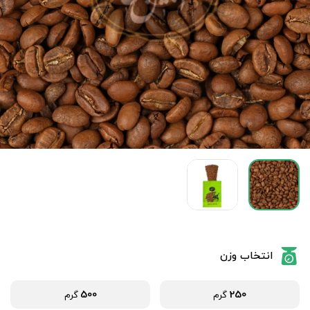
انتخاب وزن
500
250
گرم
گرم