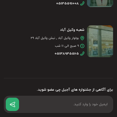
05135591008
شعبه وکیل آباد
بولوار وکیل آباد , نبش وکیل آباد ۲۹
۹ صبح الی ۱۱ شب
05138935565
برای آگاهی از جشنواره های آجیل چی عضو شوید.