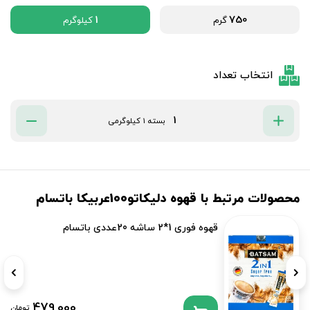
1
750
گرم
کیلوگرم
انتخاب تعداد
بسته 1 کیلوگرمی
محصولات مرتبط با قهوه دلیکاتو100عربیکا باتسام
قهوه فوری 1*2 ساشه 20عددی باتسام
479,000
تومان