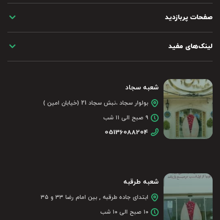
صفحات پربازدید
لینک‌های مفید
شعبه سجاد
بولوار سجاد ،نبش سجاد 21 (خیابان امین )
۹ صبح الی ۱۱ شب
05136088204
شعبه طرقبه
ابتدای جاده طرقبه , بین امام رضا ۳۳ و ۳۵
۱۰ صبح الی ۱۰ شب