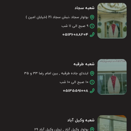
شعبه سجاد
بولوار سجاد ،نبش سجاد 21 (خیابان امین )
۹ صبح الی ۱۱ شب
05136088204
شعبه طرقبه
ابتدای جاده طرقبه , بین امام رضا ۳۳ و ۳۵
۱۰ صبح الی ۱۰ شب
05135591008
شعبه وکیل آباد
بولوار وکیل آباد , نبش وکیل آباد ۲۹