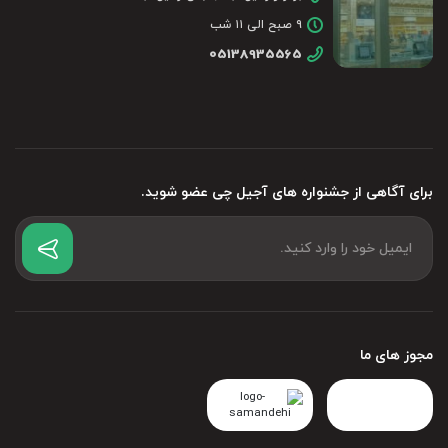
۹ صبح الی ۱۱ شب
05138935565
برای آگاهی از جشنواره های آجیل چی عضو شوید.
مجوز های ما