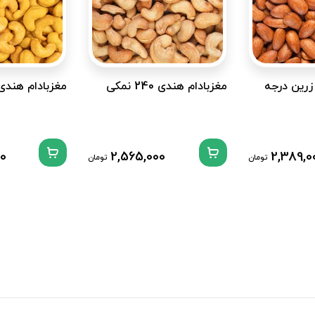
زرین درجه
مغزبادام هندی 240 نمکی
مغزبادام هندی 320 زعفرا
00
2,565,000
2,389,0
تومان
تومان