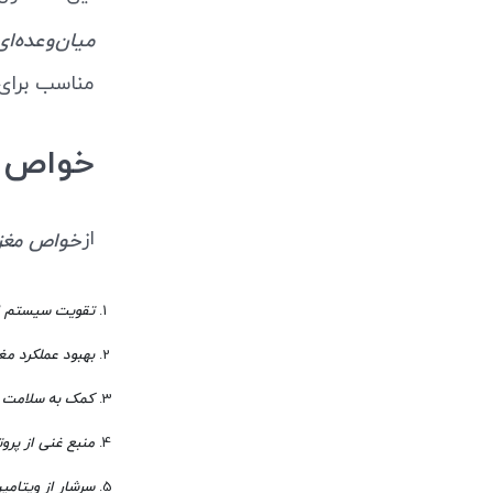
میان‌وعده‌ا
مناسب برای
خواص م
از
خواص مغز 
تقویت سیستم ا
بهبود عملکرد مغ
کمک به سلامت ق
منبع غنی از پروت
سرشار از ویتامین E و آنتی‌اکس