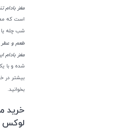
مغز بادام ت
است که معمو
شب چله یا 
طعم و عطر 
مغز بادام ای
شده و با یک
بیشتر در 
بخوانید.
خرید مغ
لوکس و