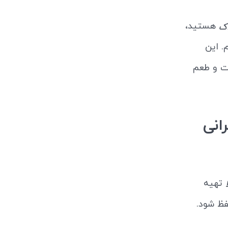
هستید،
اک
. این
یت و طعم
انی
تهیه
ظ شود.