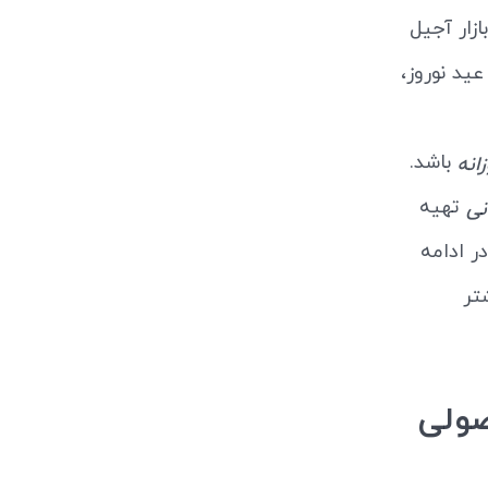
زار آجیل
ید نوروز،
باشد.
انه
تهیه
نی
ر ادامه
تر
صولی