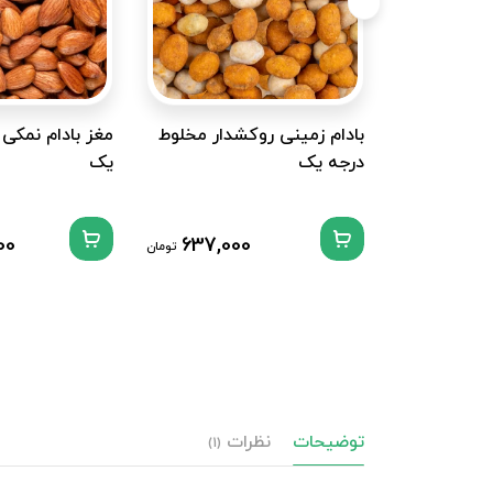
بادام زمینی روکشدار مخلوط
مغز بادام نمکی 
درجه یک
یک
00
637,000
تومان
توضیحات
نظرات
(1)