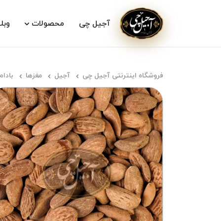
آجیل چی
محصولات
وبل
فروشگاه اینترنتی آجیل چی
آجیل
مغزها
بادام