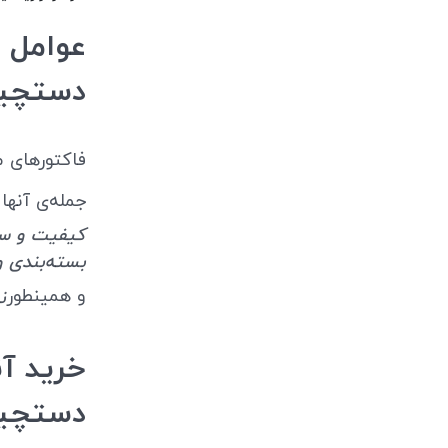
عوامل م
دستچی
فاکتورهای 
جمله‌ی آنها 
کیفیت و سای
بسته‌بندی و
و همینطور
ن
خرید آن
دستچین