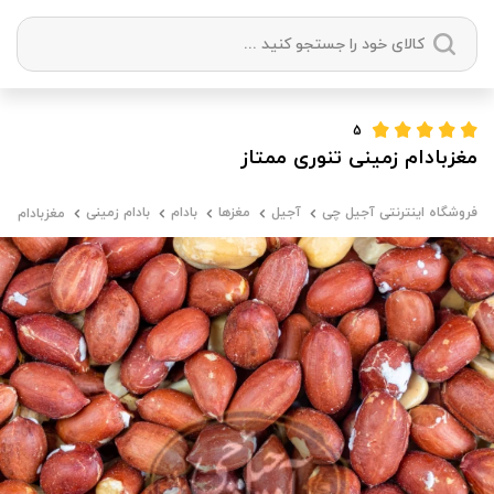
دسته بندی ها
5
مغزبادام زمینی تنوری ممتاز
آجیل
میوه خشک
زعفران
خشکبار
فروشگاه اینترنتی آجیل چی
آجیل
مغزها
بادام
بادام زمینی
مغزبادام زم