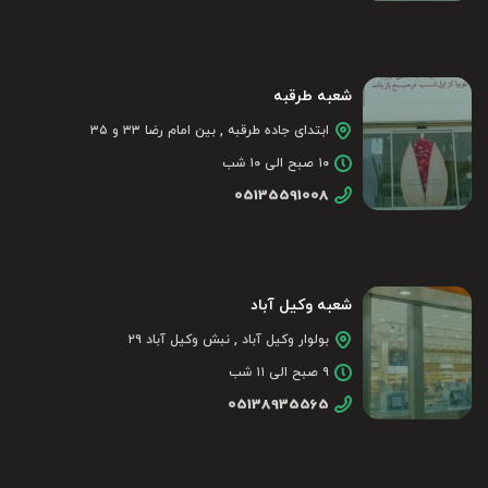
شعبه طرقبه
ابتدای جاده طرقبه , بین امام رضا ۳۳ و ۳۵
۱۰ صبح الی ۱۰ شب
05135591008
شعبه وکیل آباد
بولوار وکیل آباد , نبش وکیل آباد ۲۹
۹ صبح الی ۱۱ شب
05138935565