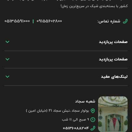
کشور با بسته‌بندی شیک در سریع‌ترین زمان!
05135591000
09155602800
شماره تماس:
صفحات پربازدید
صفحات پربازدید
لینک‌های مفید
شعبه سجاد
بولوار سجاد ،نبش سجاد 21 (خیابان امین )
۹ صبح الی ۱۱ شب
05136088204