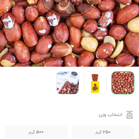
انتخاب وزن
500
250
گرم
گرم