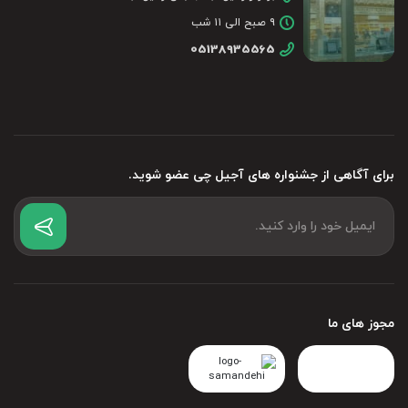
۹ صبح الی ۱۱ شب
05138935565
برای آگاهی از جشنواره های آجیل چی عضو شوید.
مجوز های ما