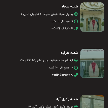
شعبه سجاد
بولوار سجاد ،نبش سجاد 21 (خیابان امین )
۹ صبح الی ۱۱ شب
05136088204
شعبه طرقبه
ابتدای جاده طرقبه , بین امام رضا ۳۳ و ۳۵
۱۰ صبح الی ۱۰ شب
05135591008
شعبه وکیل آباد
بولوار وکیل آباد , نبش وکیل آباد ۲۹