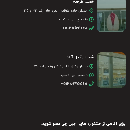
شعبه طرقبه
ابتدای جاده طرقبه , بین امام رضا ۳۳ و ۳۵
۱۰ صبح الی ۱۰ شب
05135591008
شعبه وکیل آباد
بولوار وکیل آباد , نبش وکیل آباد ۲۹
۹ صبح الی ۱۱ شب
05138935565
برای آگاهی از جشنواره های آجیل چی عضو شوید.