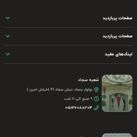
صفحات پربازدید
صفحات پربازدید
لینک‌های مفید
شعبه سجاد
بولوار سجاد ،نبش سجاد 21 (خیابان امین )
۹ صبح الی ۱۱ شب
05136088204