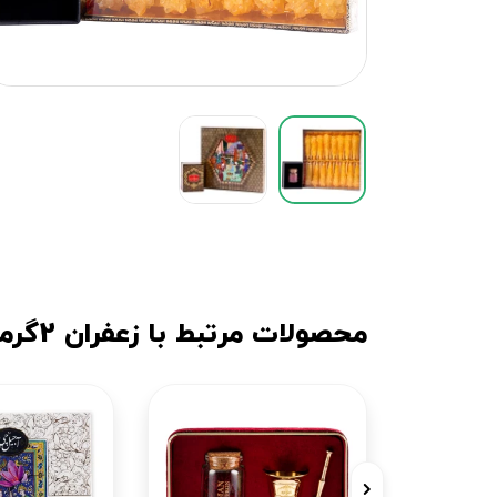
محصولات مرتبط با زعفران 2گرمی با نبات مینیاتور بهرامن