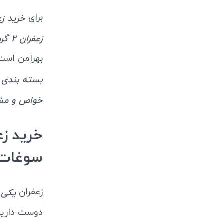
برای
خرید زع
زعفران 2 گرمی با نبات مینیاتور بهرامن
بهرامن اس
بسته بندی 
خواص و مش
سوغات 
زعفران
یکی ا
دوست دارید