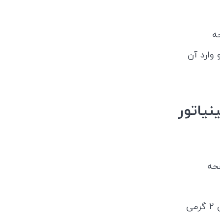
ه
ید و وارد آن
نبات مینیاتور
حه
کلیک کرده و باقی مراحل خرید زعفران بهرامن 2 گرمی