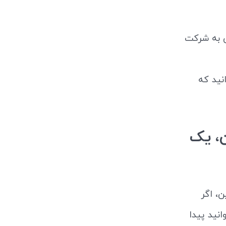
ق به شرکت
انید که
امن، یک
ن، اگر
نید پیدا