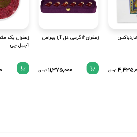
رمی هاردباکس
زعفران12گرمی دل آرا بهرامن
زعفران یک مثق
آجیل چی
0
11,375,000
4,435,
تومان
تومان