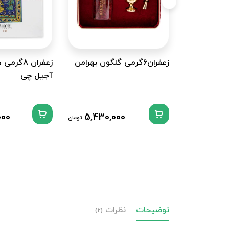
زعفران6گرمی گلگون بهرامن
زعفران 8گ
آجیل چی
000
5,430,000
تومان
توضیحات
نظرات
(2)