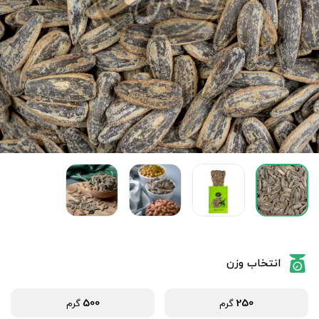
انتخاب وزن
500
250
گرم
گرم