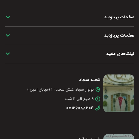
صفحات پربازدید
صفحات پربازدید
لینک‌های مفید
شعبه سجاد
بولوار سجاد ،نبش سجاد 21 (خیابان امین )
۹ صبح الی ۱۱ شب
05136088204