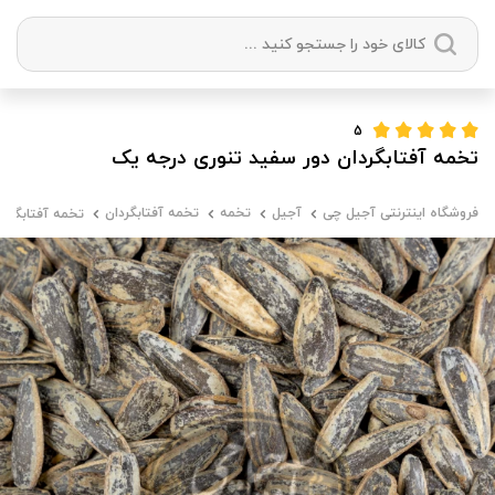
دسته بندی ها
5
تخمه آفتابگردان دور سفید تنوری درجه یک
آجیل
میوه خشک
زعفران
خشکبار
فروشگاه اینترنتی آجیل چی
آجیل
تخمه
تخمه آفتابگردان
تخمه آفتابگردا