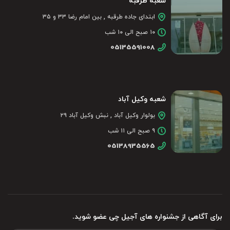
شعبه طرقبه
ابتدای جاده طرقبه , بین امام رضا ۳۳ و ۳۵
۱۰ صبح الی ۱۰ شب
05135591008
شعبه وکیل آباد
بولوار وکیل آباد , نبش وکیل آباد ۲۹
۹ صبح الی ۱۱ شب
05138935565
برای آگاهی از جشنواره های آجیل چی عضو شوید.