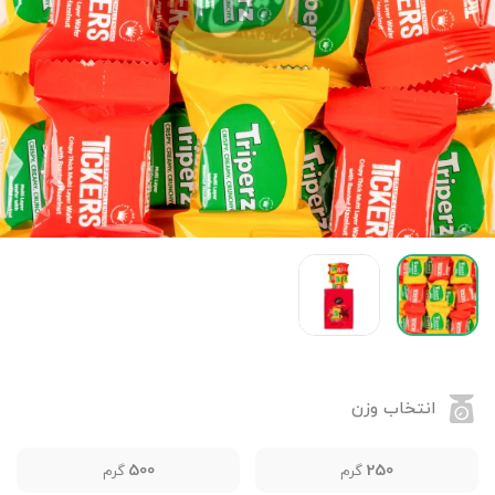
انتخاب وزن
500
250
گرم
گرم