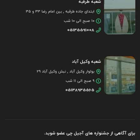
شعبه طرقبه
ابتدای جاده طرقبه , بین امام رضا ۳۳ و ۳۵
۱۰ صبح الی ۱۰ شب
05135591008
شعبه وکیل آباد
بولوار وکیل آباد , نبش وکیل آباد ۲۹
۹ صبح الی ۱۱ شب
05138935565
برای آگاهی از جشنواره های آجیل چی عضو شوید.