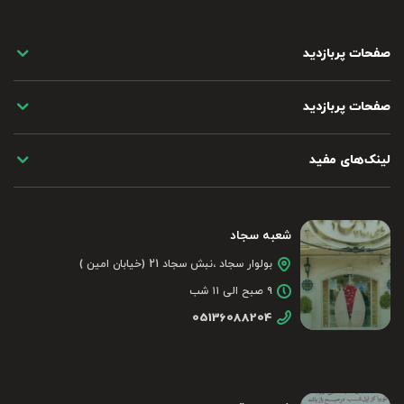
صفحات پربازدید
صفحات پربازدید
لینک‌های مفید
شعبه سجاد
بولوار سجاد ،نبش سجاد 21 (خیابان امین )
۹ صبح الی ۱۱ شب
05136088204