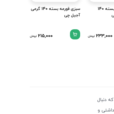
سبزی جعفری بسته 140
سبزی قورمه بسته 140 گرمی
ی
آجیل چی
تیار
ناموجود
215,000
233,000
تومان
تومان
که دنبال
داشتی و