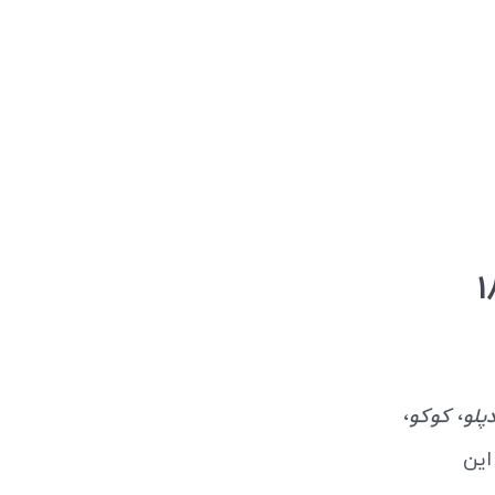
 خشک شوید 180
،
،
پلو
کوکو
این