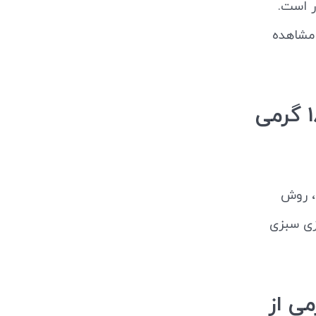
ر است.
مشاهده
عوامل موثر بر قیمت سبزی شوید بسته 180 گرمی
، روش
زی سبزی
ی خشک شوید تیار 180 گرمی از