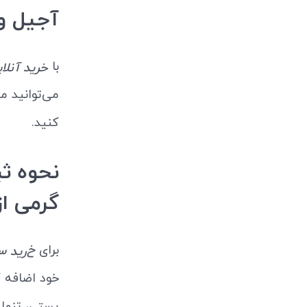
آجیل و
با
خرید آنلای
می‌توانید م
کنید.
گرمی ا
برای
خ
سبز
رید
خود اضافه 
پستی، تنها 