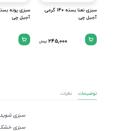
سبزی نعنا بسته 140 گرمی
آجیل چی
آجیل چی
245,000
تومان
توضیحات
نظرات
سبزی شوید بسته 180
سبزی خشک