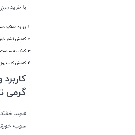
با خرید
سبزی ش
بهبود عملکرد دس
کاهش فشار خون
کمک به سلامت 
کاهش کلسترول
گرمی ت
شوید خشک تیار 0
،
سوپ
خورش