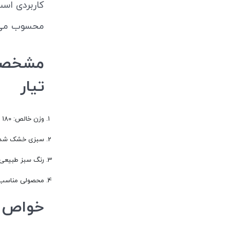
کاربردی است و 
محسوب می‌
تیار
وزن خالص: 180 گرم
سبزی خشک شده
رنگ سبز طبیعی 
محصولی مناسب ب
خواص سبز