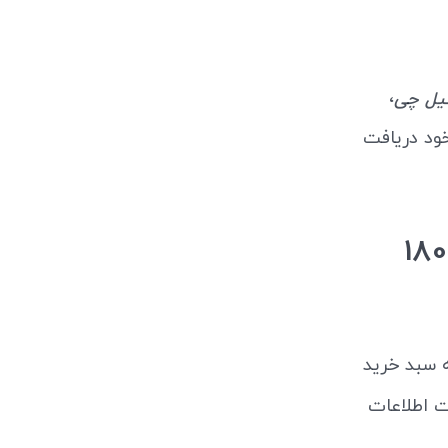
،
یل چی
خود دریافت
نحوه ثبت سفارش سبزی شوید خشک تیار 180
 سبد خرید
ت اطلاعات