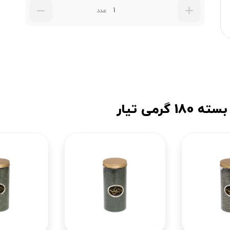
عدد
می تیار