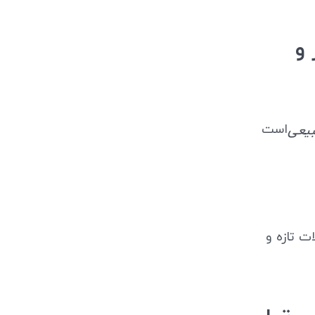
طر و
است
بیعی
ت تازه و