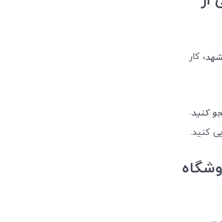
تیار 180 گرمی از
، کار
.
و کنید
یی کنید.
ار از فروشگاه