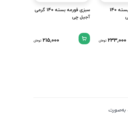
سبزی جعفری بسته 140
سبزی قورمه بسته 140 گرمی
ی
آجیل چی
تیار
ناموجود
215,000
233,000
تومان
تومان
شده به‌صورت