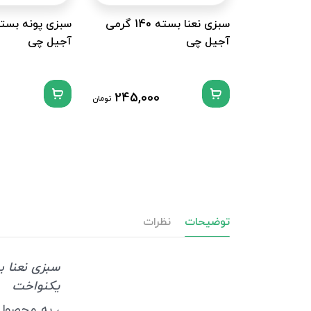
سبزی نعنا بسته 140 گرمی
آجیل چی
آجیل چی
245,000
تومان
توضیحات
نظرات
یکنواخت
، به محصول