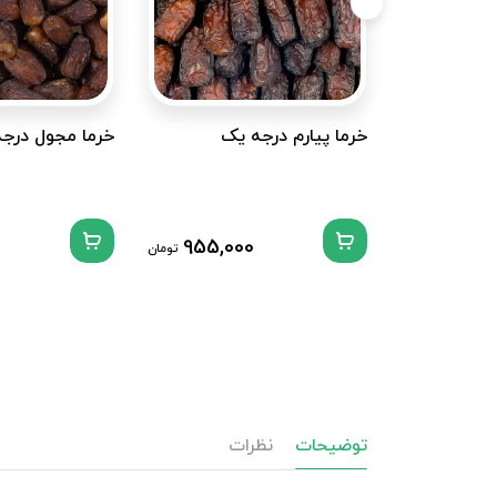
خرما پیارم درجه یک
خرما مجول درج
955,000
تومان
توضیحات
نظرات