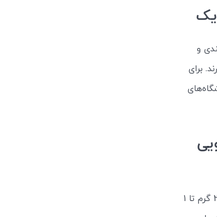
 یک
ندی و
د. برای
گاه‌های
یی
کافی است وزن موردنظر خود را (از 250 گرم تا 1