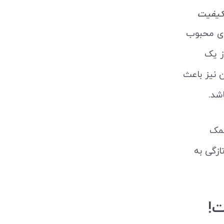
یفیت
مای محبوب
ز یک
 نیز باعث
شد.
کمک
ازگی به
ت!