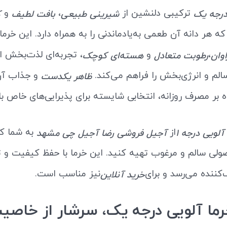
ترکیبی دلنشین از
،
و
درجه یک
شیرینی طبیعی
بافت لطیف
ک
 هر دانه آن طعمی به‌یادماندنی را به همراه دارد. این خر
،
و
، تجربه‌ای لذت‌بخش ا
وان
رطوبت متعادل
هسته‌ای کوچک
الم و انرژی‌بخش را فراهم می‌کند.
و جذاب آن
ظاهر یکدست
ه بر مصرف روزانه، انتخابی شایسته برای پذیرایی‌های خاص با
از
به شما 
آلویی درجه 1
آجیل فروشی رضا آجیل چی مشهد
لی سالم و مرغوب تهیه کنید. این خرما با حفظ کیفیت و ت
ننده می‌رسد و برای
نیز مناسب است.
خرید آنلاین
رما آلویی درجه یک، سرشار از خاصی