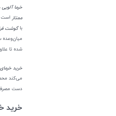
خرما آلویی 
است که
ممتاز
با
گوشت فرا
میان‌وعده س
شده تا علاو
خرید خرمای 
می‌کند محصو
دست مصرف‌ک
خرید خ