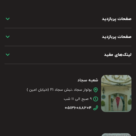
صفحات پربازدید
صفحات پربازدید
لینک‌های مفید
شعبه سجاد
بولوار سجاد ،نبش سجاد 21 (خیابان امین )
۹ صبح الی ۱۱ شب
05136088204