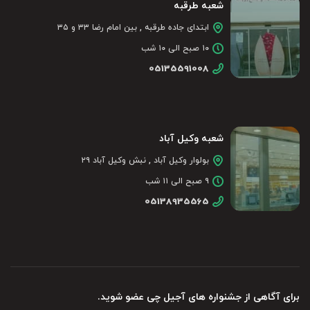
شعبه طرقبه
ابتدای جاده طرقبه , بین امام رضا ۳۳ و ۳۵
۱۰ صبح الی ۱۰ شب
05135591008
شعبه وکیل آباد
بولوار وکیل آباد , نبش وکیل آباد ۲۹
۹ صبح الی ۱۱ شب
05138935565
برای آگاهی از جشنواره های آجیل چی عضو شوید.