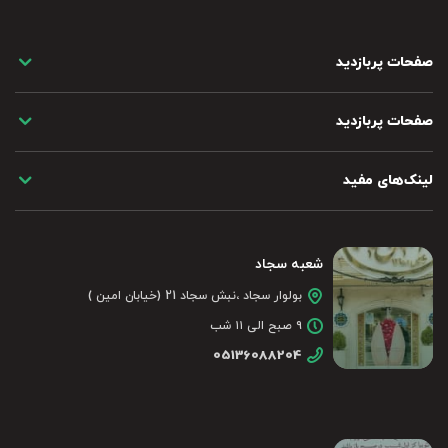
صفحات پربازدید
صفحات پربازدید
لینک‌های مفید
شعبه سجاد
بولوار سجاد ،نبش سجاد 21 (خیابان امین )
۹ صبح الی ۱۱ شب
05136088204