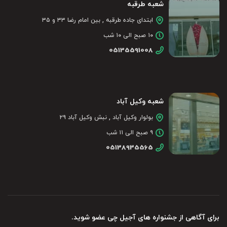
شعبه طرقبه
ابتدای جاده طرقبه , بین امام رضا ۳۳ و ۳۵
۱۰ صبح الی ۱۰ شب
05135591008
شعبه وکیل آباد
بولوار وکیل آباد , نبش وکیل آباد ۲۹
۹ صبح الی ۱۱ شب
05138935565
برای آگاهی از جشنواره های آجیل چی عضو شوید.