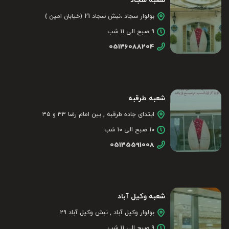
شعبه سجاد
بولوار سجاد ،نبش سجاد 21 (خیابان امین )
۹ صبح الی ۱۱ شب
05136088204
شعبه طرقبه
ابتدای جاده طرقبه , بین امام رضا ۳۳ و ۳۵
۱۰ صبح الی ۱۰ شب
05135591008
شعبه وکیل آباد
بولوار وکیل آباد , نبش وکیل آباد ۲۹
۹ صبح الی ۱۱ شب