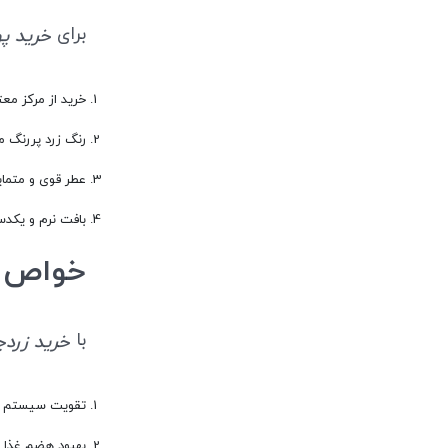
برای
خرید پودر 
خرید از مرکز معت
رنگ زرد پررنگ م
عطر قوی و متمای
بافت نرم و یکد
خواص ادوی
با
خرید زردچوبه
تقویت سیستم ا
بهبود هضم غذا