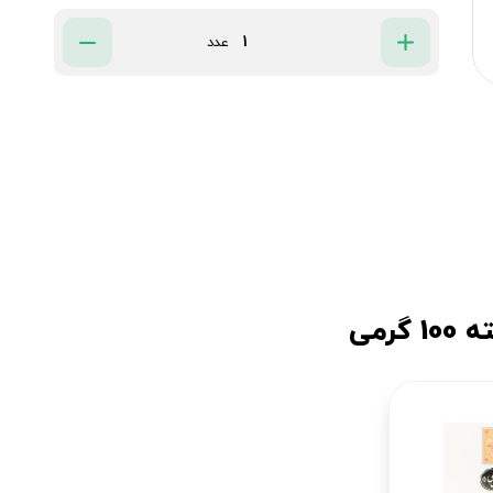
عدد
رمی