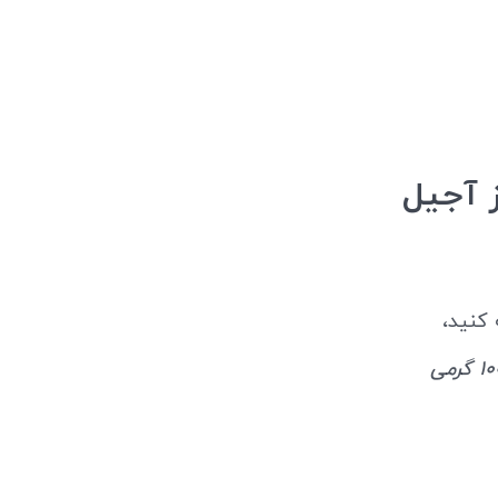
چوبه 100 گرمی از آجیل
 کنید،