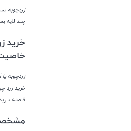
زردچوبه بسته 100 گرمی آ
چند لایه ب
خاصیت
زردچوبه یا ز
خرید زرد چوبه 100 گر
فاصله دارید
مشخصات و