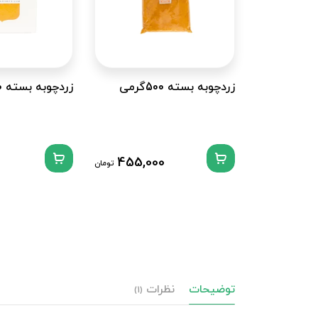
زردچوبه بسته 500گرمی
زردچوبه بسته 100 گرمی
455,000
تومان
توضیحات
نظرات
(1)