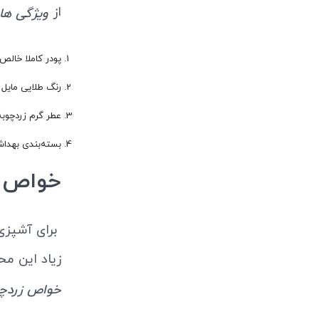
از
ویژگی های زردچو
پودر کاملا خالص
رنگ طلایی مایل 
عطر گرم زردچوبه
بسته‌بندی بهدا
خواص زردچ
برای آشپزی
زیاد این مح
خواص زردچوبه 00