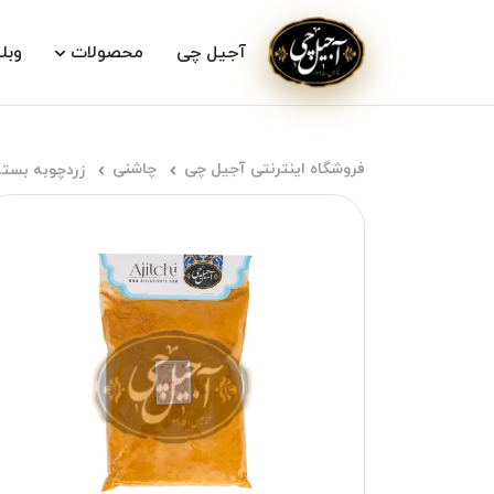
آجیل چی
محصولات
وبل
فروشگاه اینترنتی آجیل چی
چاشنی
زردچوبه بسته 500گر