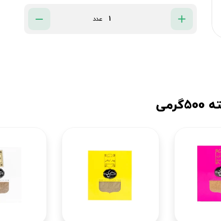
عدد
رمی