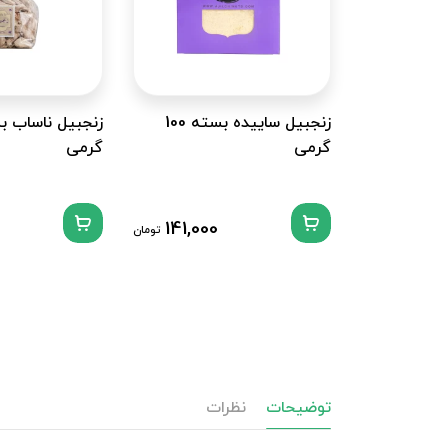
زنجبیل ساییده بسته 100
گرمی
گرمی
141,000
تومان
توضیحات
نظرات