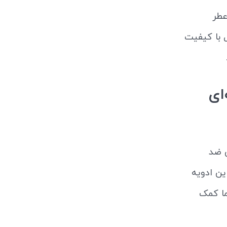
عطر
 با کیفیت
ادویه‌ای
 ضد
ین ادویه
 کمک