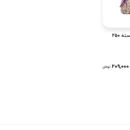
زنجبیل ناساب بسته 250
209,000
تومان