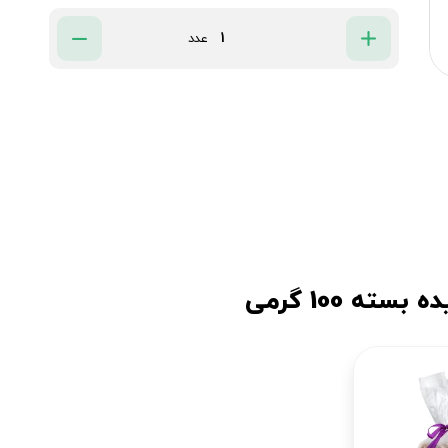
عدد
ه 100 گرمی