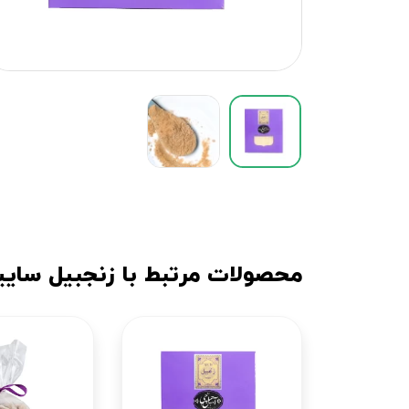
محصولات مرتبط با زنجبیل ساییده بست