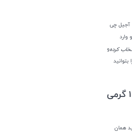
 آجیل چی
رده و وارد
و
تخاب کرده
بتوانید
نحوه ثبت سفارش زنجبیل سائیده بسته 100 گرمی
د همان