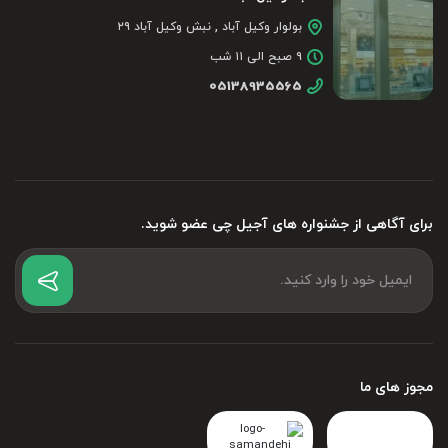
بولوار وکیل آباد , نبش وکیل آباد ۲۹
۹ صبح الی ۱۱ شب
05138935565
برای آگاهی از جشنواره های آجیل چی عضو شوید.
مجوز های ما