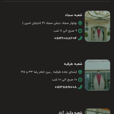
شعبه سجاد
بولوار سجاد ،نبش سجاد 21 (خیابان امین )
۹ صبح الی ۱۱ شب
05136088204
شعبه طرقبه
ابتدای جاده طرقبه , بین امام رضا ۳۳ و ۳۵
۱۰ صبح الی ۱۰ شب
05135591008
شعبه وکیل آباد