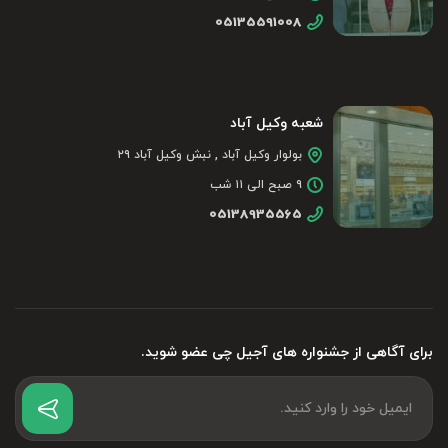
05135591008
شعبه وکیل آباد
بولوار وکیل آباد , نبش وکیل آباد ۲۹
۹ صبح الی ۱۱ شب
05138935565
برای آگاهی از جشنواره های آجیل چی عضو شوید.