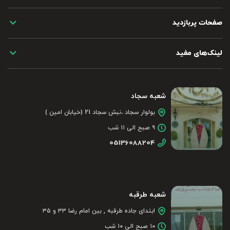
صفحات پربازدید
لینک‌های مفید
شعبه سجاد
بولوار سجاد ،نبش سجاد 21 (خیابان امین )
۹ صبح الی ۱۱ شب
05136088204
شعبه طرقبه
ابتدای جاده طرقبه , بین امام رضا ۳۳ و ۳۵
۱۰ صبح الی ۱۰ شب