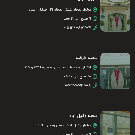
شعبه سجاد
بولوار سجاد ،نبش سجاد 21 (خیابان امین )
۹ صبح الی ۱۱ شب
05136088204
شعبه طرقبه
ابتدای جاده طرقبه , بین امام رضا ۳۳ و ۳۵
۱۰ صبح الی ۱۰ شب
05135591008
شعبه وکیل آباد
بولوار وکیل آباد , نبش وکیل آباد ۲۹
۹ صبح الی ۱۱ شب