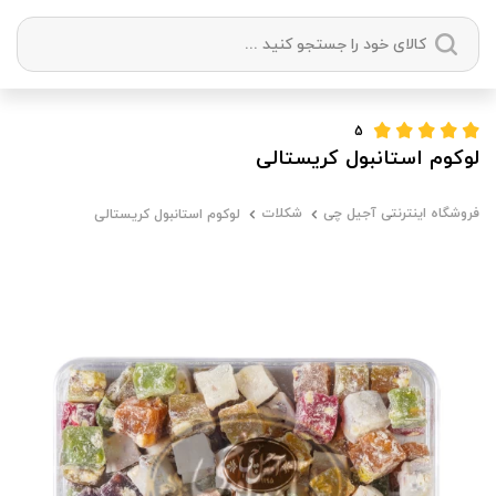
دسته بندی ها
5
لوکوم استانبول کریستالی
آجیل
میوه خشک
زعفران
خشکبار
فروشگاه اینترنتی آجیل چی
شکلات
لوکوم استانبول کریستالی