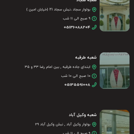
شعبه سجاد
بولوار سجاد ،نبش سجاد 21 (خیابان امین )
۹ صبح الی ۱۱ شب
05136088204
شعبه طرقبه
ابتدای جاده طرقبه , بین امام رضا ۳۳ و ۳۵
۱۰ صبح الی ۱۰ شب
05135591008
شعبه وکیل آباد
بولوار وکیل آباد , نبش وکیل آباد ۲۹
۹ صبح الی ۱۱ شب