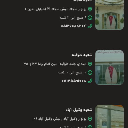
شعبه سجاد
بولوار سجاد ،نبش سجاد 21 (خیابان امین )
۹ صبح الی ۱۱ شب
05136088204
شعبه طرقبه
ابتدای جاده طرقبه , بین امام رضا ۳۳ و ۳۵
۱۰ صبح الی ۱۰ شب
05135591008
شعبه وکیل آباد
بولوار وکیل آباد , نبش وکیل آباد ۲۹
۹ صبح الی ۱۱ شب