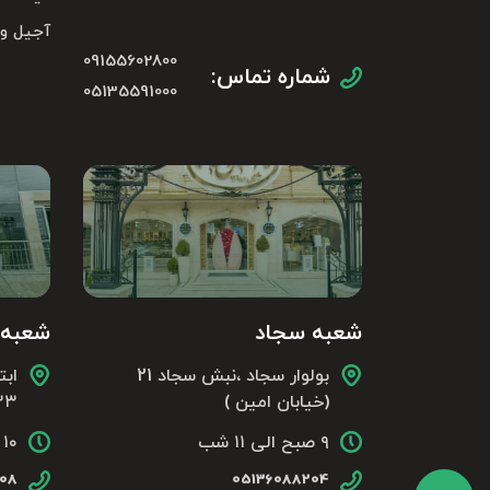
آجیل و
09155602800
شماره تماس:
05135591000
شعبه سجاد
شعبه 
بولوار سجاد ،نبش سجاد 21
ابت
(خیابان امین )
۳۳ و 
۹ صبح الی ۱۱ شب
۱۰ صبح الی ۱۰ شب
008
05136088204