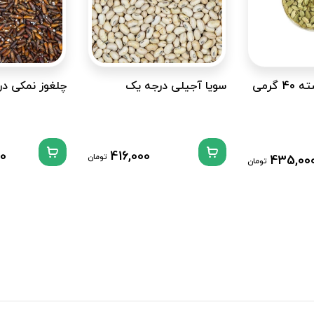
گرمی
سویا آجیلی درجه یک
چلغوز نمکی د
00
416,000
تومان
435,00
تومان