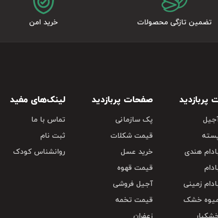
تضمین تازگی محصولات
خرید امن
پربازدید
صفحات پربازدید
لینک‌های مفید
جیل
پک سازمانی
تماس با ما
سته
قیمت شکلات
ثبت نام
دام هندی
خرید عسل
روانشناس کودک
دام
قیمت قهوه
دام زمینی
آجیل فروشی
یوه خشک
قیمت تخمه
شکبار
زعفران