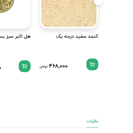
کنجد سفید درجه یک
هل اکبر سبز بسته 40 
468,000
تومان
0
نظرات