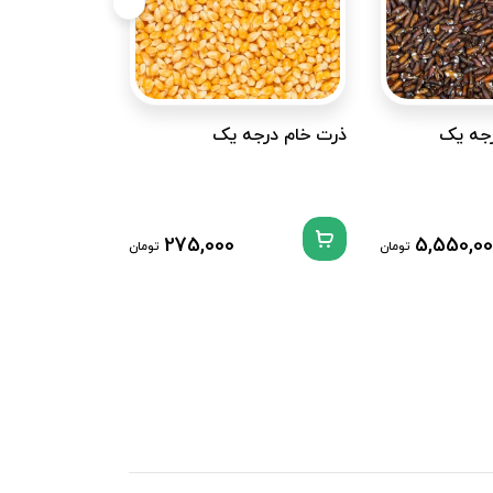
رجه یک
ذرت خام درجه یک
مغز هسته زرد
درجه یک
275,000
5,550,0
تومان
تومان