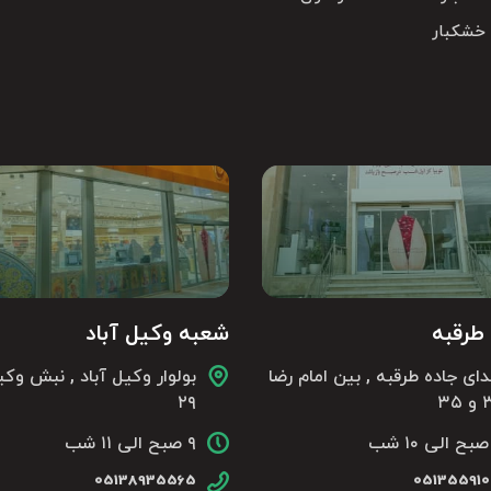
 خشکبار
طرقبه
شعبه وکیل آباد
دای جاده طرقبه , بین امام رضا
بولوار وکیل آباد , نبش وکی
۳۵
۲۹
۹ صبح الی ۱۱ شب
05138935565
05135591