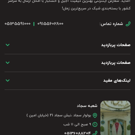
آمدید. سفارش اینترنتی بهترین کیفیت آجیل و خشکبار با امکان ارسال به سراسر
کشور با بسته‌بندی شیک در سریع‌ترین زمان!
05135591000
09155602800
شماره تماس:
صفحات پربازدید
صفحات پربازدید
لینک‌های مفید
شعبه سجاد
بولوار سجاد ،نبش سجاد 21 (خیابان امین )
۹ صبح الی ۱۱ شب
05136088204