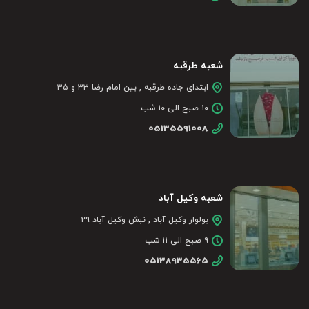
شعبه طرقبه
ابتدای جاده طرقبه , بین امام رضا ۳۳ و ۳۵
۱۰ صبح الی ۱۰ شب
05135591008
شعبه وکیل آباد
بولوار وکیل آباد , نبش وکیل آباد ۲۹
۹ صبح الی ۱۱ شب
05138935565