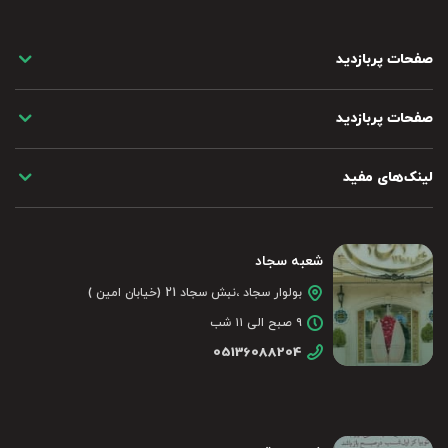
صفحات پربازدید
صفحات پربازدید
لینک‌های مفید
شعبه سجاد
بولوار سجاد ،نبش سجاد 21 (خیابان امین )
۹ صبح الی ۱۱ شب
05136088204