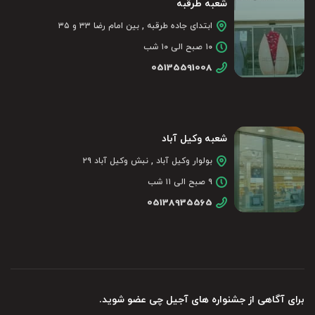
شعبه طرقبه
ابتدای جاده طرقبه , بین امام رضا ۳۳ و ۳۵
۱۰ صبح الی ۱۰ شب
05135591008
شعبه وکیل آباد
بولوار وکیل آباد , نبش وکیل آباد ۲۹
۹ صبح الی ۱۱ شب
05138935565
برای آگاهی از جشنواره های آجیل چی عضو شوید.