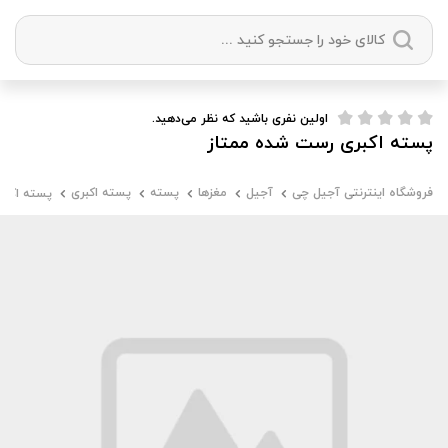
دسته بندی ها
اولین نفری باشید که نظر می‌دهید.
پسته اکبری رست شده ممتاز
آجیل
میوه خشک
زعفران
خشکبار
فروشگاه اینترنتی آجیل چی
آجیل
مغزها
پسته
پسته اکبری
پسته اکبر