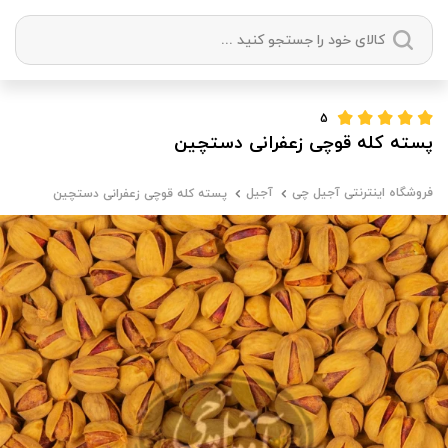
دسته بندی ها
5
پسته کله قوچی زعفرانی دستچین
آجیل
میوه خشک
زعفران
خشکبار
فروشگاه اینترنتی آجیل چی
آجیل
پسته کله قوچی زعفرانی دستچین