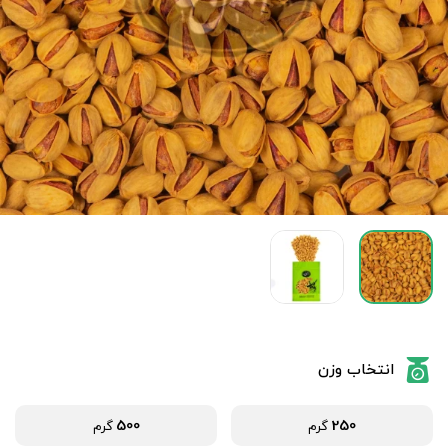
انتخاب وزن
500
250
گرم
گرم