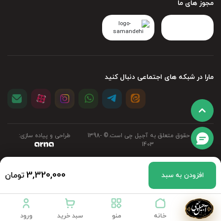
مجوز های ما
مارا در شبکه های اجتماعی دنبال کنید
تمامی حقوق متعلق به آجیل چی است.©‏ 1398-
طراحی و پیاده سازی:
1403
3,320,000
تومان
نظر خود را با ما به اشتراک بزارید
افزودن به سبد
خانه
منو
سبد خرید
ورود