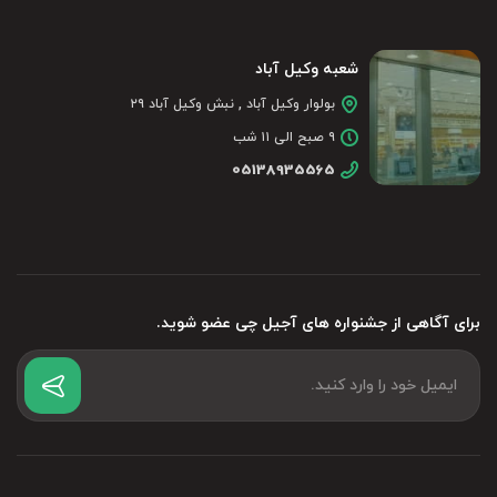
شعبه وکیل آباد
بولوار وکیل آباد , نبش وکیل آباد ۲۹
۹ صبح الی ۱۱ شب
05138935565
برای آگاهی از جشنواره های آجیل چی عضو شوید.