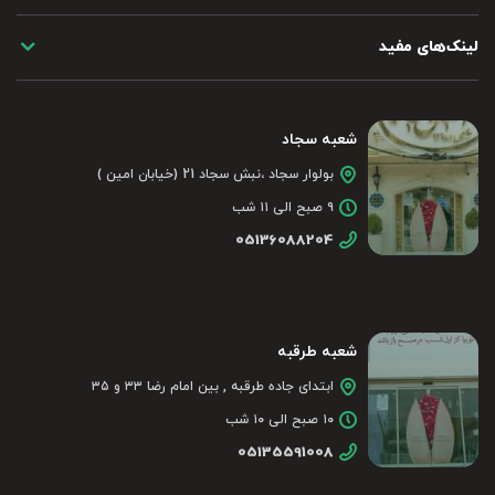
لینک‌های مفید
شعبه سجاد
بولوار سجاد ،نبش سجاد 21 (خیابان امین )
۹ صبح الی ۱۱ شب
05136088204
شعبه طرقبه
ابتدای جاده طرقبه , بین امام رضا ۳۳ و ۳۵
۱۰ صبح الی ۱۰ شب
05135591008