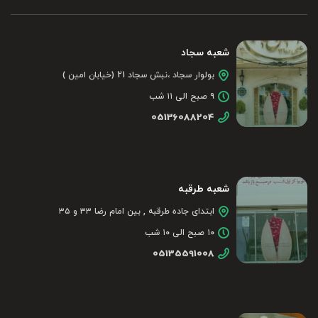
شعبه سجاد
بولوار سجاد ،نبش سجاد 21 (خیابان امین )
۹ صبح الی ۱۱ شب
05136088204
شعبه طرقبه
ابتدای جاده طرقبه , بین امام رضا ۳۳ و ۳۵
۱۰ صبح الی ۱۰ شب
05135591008