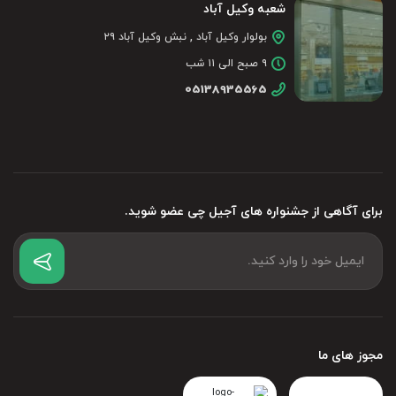
شعبه وکیل آباد
بولوار وکیل آباد , نبش وکیل آباد ۲۹
۹ صبح الی ۱۱ شب
05138935565
برای آگاهی از جشنواره های آجیل چی عضو شوید.
مجوز های ما